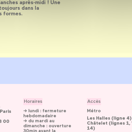
manches après-midi ! Une
toujours dans la
s formes.
Horaires
Accès
s
→ lundi : fermeture
Métro
Paris
hebdomadaire
Les Halles (ligne 4)
→ du mardi au
3 00
Châtelet (lignes 1, 
dimanche : ouverture
14)
30min avant la