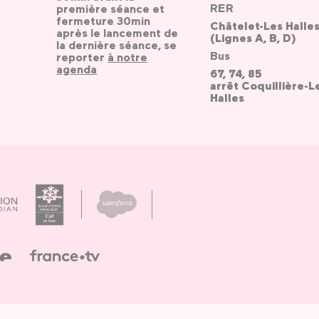
RER
première séance et
fermeture 30min
Châtelet-Les Halle
après le lancement de
(Lignes A, B, D)
la dernière séance, se
Bus
reporter
à notre
agenda
67, 74, 85
arrêt Coquillière-L
Halles