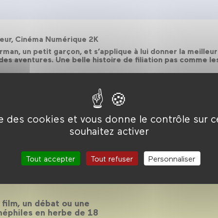
ouleur, Cinéma Numérique 2K
man, un petit garçon, et s’applique à lui donner la meille
des aventures. Une belle histoire de filiation pas comme le
ise des cookies et vous donne le contrôle sur 
souhaitez activer
 2020-2021
Tout accepter
Tout refuser
Personnaliser
 film, un débat ou une
inéphiles en herbe de 18