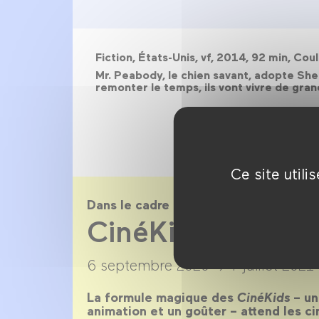
Fiction, États-Unis, vf, 2014, 92 min, C
Mr. Peabody, le chien savant, adopte Sher
remonter le temps, ils vont vivre de gran
Ce site util
Dans le cadre de
CinéKids saison
6 septembre 2020 →
7 juillet 2021
La formule magique des
CinéKids
– un
animation et un goûter – attend les c