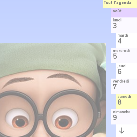
Tout l’agenda
août
lundi
3
mardi
4
mercredi
5
jeudi
6
vendredi
7
samedi
8
dimanche
9
Semaine
suivante