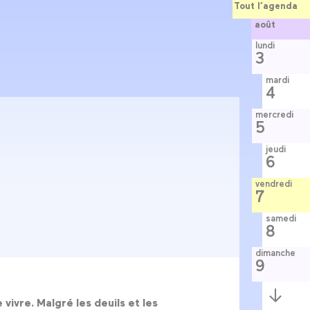
Tout l’agenda
août
lundi
3
mardi
4
mercredi
5
jeudi
6
vendredi
7
samedi
8
dimanche
9
Semaine
suivante
vivre. Malgré les deuils et les