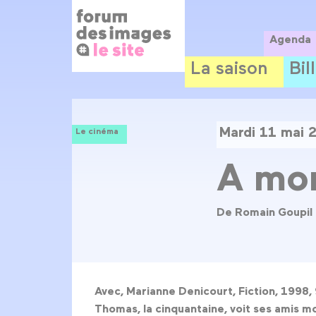
Panneau de gestion des cookies
Aller
au
contenu
Agenda
principal
La saison
Bil
Mardi 11 mai 
Le cinéma
A mor
De Romain Goupil
Avec, Marianne Denicourt, Fiction, 1998
Thomas, la cinquantaine, voit ses amis mou