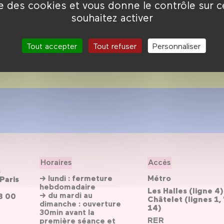
des grands classiques à la
ise des cookies et vous donne le contrôle sur 
souhaitez activer
Tout accepter
Tout refuser
Personnaliser
Horaires
Accès
s
→ lundi : fermeture
Métro
Paris
hebdomadaire
Les Halles (ligne 4)
→ du mardi au
3 00
Châtelet (lignes 1, 
dimanche : ouverture
14)
30min avant la
RER
première séance et