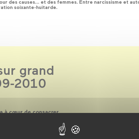
 pour des causes… et des femmes. Entre narcissisme et aut
ation soixante-huitarde.
sur grand
09-2010
 a à cœur de consacrer
de sa collection
 Désormais, les œuvres des
sent aussi la
rouvez sur grand écran