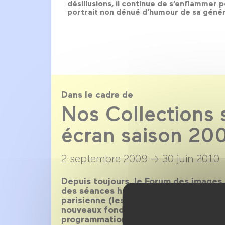
désillusions, il continue de s’enflammer
portrait non dénué d’humour de sa génér
Dans le cadre de
Nos Collections 
écran saison 20
2 septembre 2009 →
30 juin 2010
Depuis toujours, le Forum des images
des séances hebdomadaires aux films 
parisienne (les mardis et vendredis).
nouveaux fonds qu’il accueille nourris
programmation de ce rendez-vous. Ret