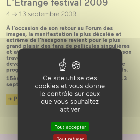
L'Étrange festival 2009
4 → 13 septembre 2009
À l’occasion de son retour au Forum des
images, la manifestation la plus décalée et
extrême de l’hexagone revient pour le plus
grand plaisir des fans de pellicules singulières
et atypiques. Avec l’ambition de prolonger son
travail de découvreur, L’Étrange festival se
devait de s’agrandir et d’offrir davantage de
programmes inédits, prestigieux et attractifs.
Ce site utilise des
15ème édition du vendredi 4 au dimanche 13
septembre 2009.
cookies et vous donne
le contrôle sur ceux
Plus d'info
que vous souhaitez
activer
Tout accepter
Tout refuser