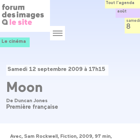
Panneau de gestion des cookies
Aller
Tout l’agenda
au
août
contenu
principal
samedi
8
Menu
Le cinéma
Samedi 12 septembre 2009 à 17h15
Moon
De Duncan Jones
Première française
Avec, Sam Rockwell, Fiction, 2009, 97 min,