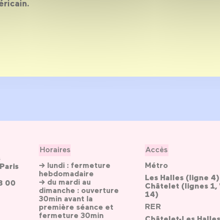
ricain.
Horaires
Accès
s
→ lundi : fermeture
Métro
Paris
hebdomadaire
Les Halles (ligne 4)
→ du mardi au
3 00
Châtelet (lignes 1, 
dimanche : ouverture
14)
30min avant la
RER
première séance et
fermeture 30min
Châtelet-Les Halle