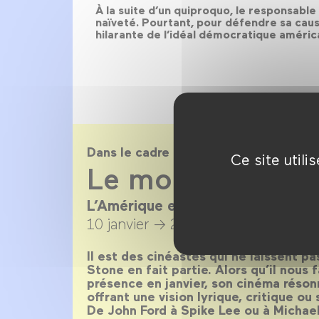
À la suite d’un quiproquo, le responsabl
naïveté. Pourtant, pour défendre sa cause
hilarante de l’idéal démocratique améric
Dans le cadre de
Ce site util
Le monde est St
L’Amérique en 80 films / en prés
10 janvier →
28 février 2018
Il est des cinéastes qui ne laissent pa
Stone en fait partie. Alors qu’il nous 
présence en janvier, son cinéma réso
offrant une vision lyrique, critique ou
De John Ford à Spike Lee ou à Michael