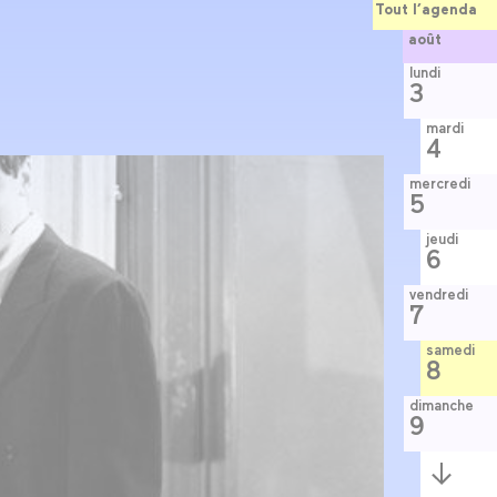
Tout l’agenda
août
lundi
3
mardi
4
mercredi
5
jeudi
6
vendredi
7
samedi
8
dimanche
9
Semaine
suivante