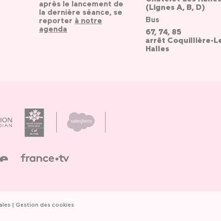
après le lancement de
(Lignes A, B, D)
la dernière séance, se
Bus
reporter
à notre
agenda
67, 74, 85
arrêt Coquillière-L
Halles
ales
Gestion des cookies