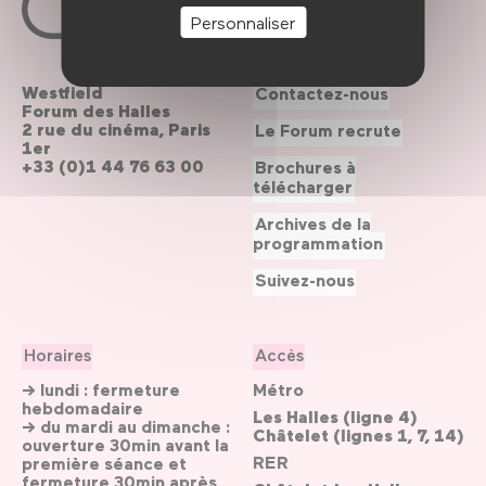
Personnaliser
Westfield
Contactez-nous
Forum des Halles
2 rue du cinéma, Paris
Le Forum recrute
1er
+33 (0)1 44 76 63 00
Brochures à
télécharger
Archives de la
programmation
Suivez-nous
Horaires
Accès
→ lundi : fermeture
Métro
hebdomadaire
Les Halles (ligne 4)
→ du mardi au dimanche :
Châtelet (lignes 1, 7, 14)
ouverture 30min avant la
RER
première séance et
fermeture 30min après