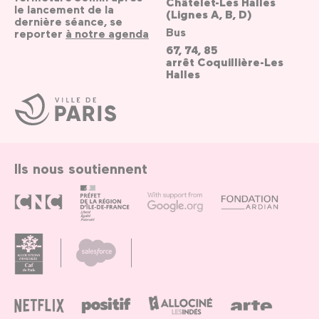
Châtelet-Les Halles
le lancement de la
(Lignes A, B, D)
dernière séance, se
Bus
reporter
à notre agenda
67, 74, 85
arrêt Coquillière-Les
Halles
Ville
de
Paris
Ils nous soutiennent