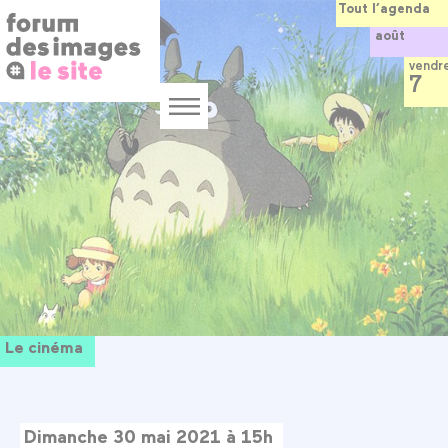
Panneau de gestion des cookies
Aller
Tout l’agenda
au
août
contenu
principal
vendr
7
Menu
Le cinéma
Dimanche 30 mai 2021 à 15h