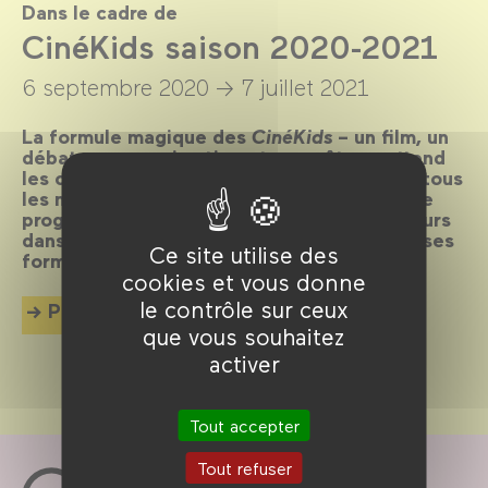
Dans le cadre de
CinéKids saison 2020-2021
6 septembre 2020 →
7 juillet 2021
La formule magique des
CinéKids
– un film, un
débat ou une animation et un goûter – attend
les cinéphiles en herbe de 18 mois à 8 ans tous
les mercredis et dimanches après-midi ! Une
programmation joyeuse et ludique et toujours
dans la découverte du cinéma dans toutes ses
Ce site utilise des
formes.
cookies et vous donne
le contrôle sur ceux
Plus d'info
que vous souhaitez
activer
Tout accepter
Tout refuser