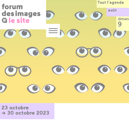
Panneau de gestion des cookies
Aller
Tout l’agenda
au
août
contenu
principal
diman
9
Menu
23 octobre
→ 30 octobre 2023