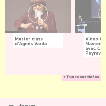
Master class
Video G
d'Agnès Varda
Masters:
avec Céd
Peyraver
Toutes nos vidéos