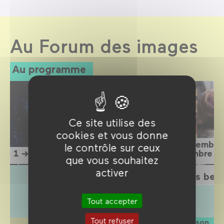
Au Forum des images
Au programme
Ce site utilise des
cookies et vous donne
15 septembre
le contrôle sur ceux
1 → 12 septembre 2026
1 novembre 2
que vous souhaitez
activer
L'Étrange Festival 2026
Sois belle
Tout accepter
Tout refuser
La saison