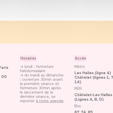
Horaires
Accès
→ lundi : fermeture
Métro
Paris
hebdomadaire
Les Halles (ligne 4)
→ du mardi au dimanche
3 00
Châtelet (lignes 1, 7
: ouverture 30min avant
14)
la première séance et
fermeture 30min après
RER
le lancement de la
Châtelet-Les Halles
dernière séance, se
(Lignes A, B, D)
reporter
à notre agenda
Bus
67, 74, 85