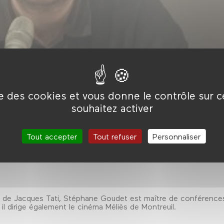
ise des cookies et vous donne le contrôle sur 
souhaitez activer
 l’un des seuls moments où Hulot travaille, dans la séquence d
emps modernes
. Mais elle est également présente par le biais
 deviendra concepteur dans
Trafic
.
Tout accepter
Tout refuser
Personnaliser
t de Jacques Tati, Stéphane Goudet est maître de conférence
, il dirige également le cinéma Méliès de Montreuil.