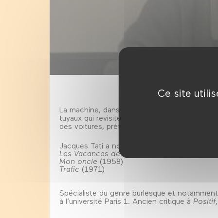
Ce site util
La machine, dans
Mon oncle
, est associée à
tuyaux qui revisite
À nous la liberté
et
Les T
des voitures, préfigurant l’engin dont Hulot
Jacques Tati a notamment réalisé:
Les Vacances de monsieur Hulot
(1953)
Mon oncle
(1958)
Trafic
(1971)
Spécialiste du genre burlesque et notammen
à l’université Paris 1. Ancien critique à
Positif