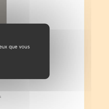
ceux que vous
es
s