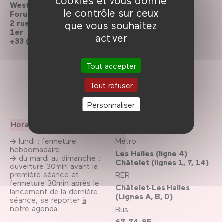
cookies et vous donne
Westfield
Contactez-nous
le contrôle sur ceux
Forum des Halles
Le Forum recrute
2 rue du cinéma, Paris
que vous souhaitez
1er
activer
Brochures à
+33 (0)1 44 76 63 00
télécharger
Archives de la
Tout accepter
programmation
Tout refuser
Suivez-nous
Personnaliser
Horaires
Accès
→ lundi : fermeture
Métro
hebdomadaire
Les Halles (ligne 4)
→ du mardi au dimanche :
Châtelet (lignes 1, 7, 14)
ouverture 30min avant la
première séance et
RER
fermeture 30min après le
Châtelet-Les Halles
lancement de la dernière
(Lignes A, B, D)
séance, se reporter
à
notre agenda
Bus
67, 74, 85