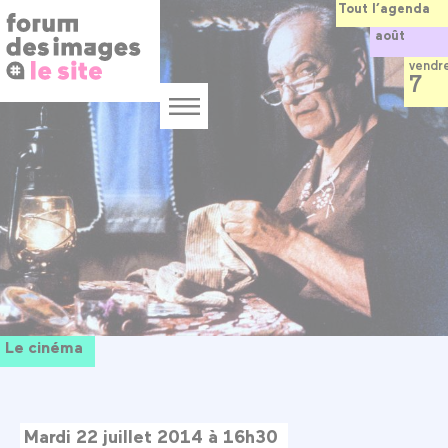
Panneau de gestion des cookies
Aller
Tout l’agenda
au
août
contenu
principal
vendr
7
Menu
Le cinéma
Mardi 22 juillet 2014 à 16h30