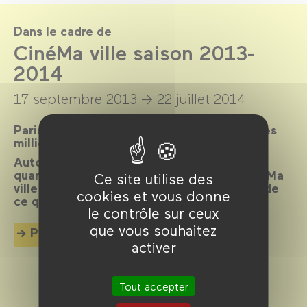
Dans le cadre de
CinéMa ville saison 2013-
2014
17 septembre 2013 →
22 juillet 2014
Paris, ville lumière, ville cinéma, a inspiré des
milliers de films.
Autour d’un réalisateur, d’un acteur, d’un
quartier, d’une époque ou d’un thème, CinéMa
Ce site utilise des
ville propose chaque mois une exploration de
cookies et vous donne
ce qui palpite dans la cité.
le contrôle sur ceux
que vous souhaitez
Plus d'info
activer
Tout accepter