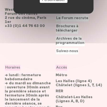
Westfield
Contactez-nous
Forum des Halles
2 rue du cinéma, Paris
Le Forum recrute
1er
+33 (0)1 44 76 63 00
Brochures à
télécharger
Archives de la
programmation
Suivez-nous
Horaires
Accès
→ lundi : fermeture
Métro
hebdomadaire
Les Halles (ligne 4)
→ du mardi au dimanche
Châtelet (lignes 1, 7, 14)
: ouverture 30min avant
RER
la première séance et
fermeture 30min après
Châtelet-Les Halles
le lancement de la
(Lignes A, B, D)
dernière séance, se
Bus