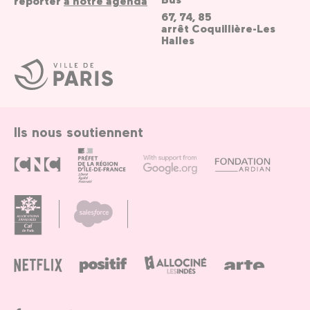
reporter
à notre agenda
67, 74, 85
arrêt Coquillière-Les
Halles
Ville
de
Paris
Ils nous soutiennent