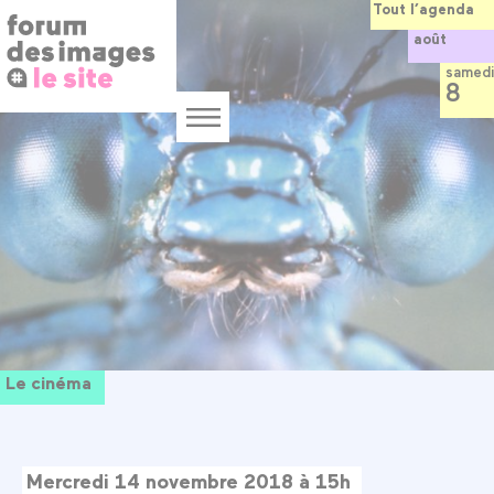
Panneau de gestion des cookies
Aller
Tout l’agenda
au
août
contenu
principal
samedi
8
Menu
Le cinéma
Mercredi 14 novembre 2018 à 15h