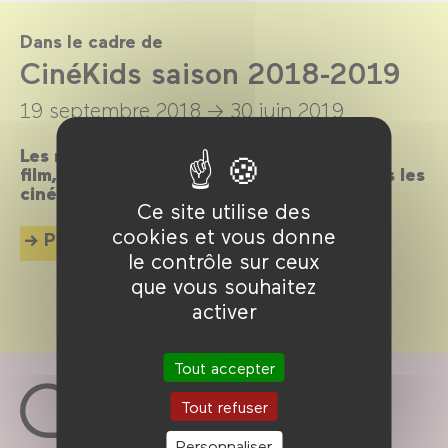
Dans le cadre de
CinéKids saison 2018-2019
19 septembre 2018 →
30 juin 2019
Les mercredis et dimanches après-midi, un
film, un goûter et des animations pour tous les
cinéphiles en herbe de 18 mois à 8 ans !
Ce site utilise des
cookies et vous donne
Plus d'info
le contrôle sur ceux
que vous souhaitez
activer
Tout accepter
Tout refuser
Personnaliser