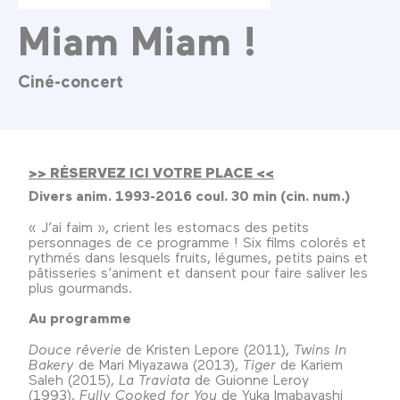
Miam Miam !
Ciné-concert
>> RÉSERVEZ ICI VOTRE PLACE <<
Divers anim. 1993-2016 coul. 30 min (cin. num.)
« J’ai faim », crient les estomacs des petits
personnages de ce programme ! Six films colorés et
rythmés dans lesquels fruits, légumes, petits pains et
pâtisseries s’animent et dansent pour faire saliver les
plus gourmands.
Au programme
Douce rêverie
de Kristen Lepore (2011),
Twins In
Bakery
de Mari Miyazawa (2013),
Tiger
de Kariem
Saleh (2015),
La Traviata
de Guionne Leroy
(1993),
Fully Cooked for You
de Yuka Imabayashi