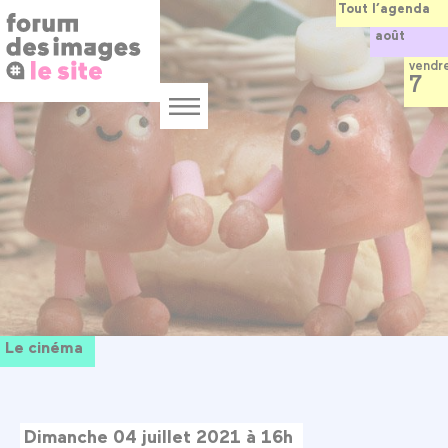
Panneau de gestion des cookies
Aller
Tout l’agenda
au
août
contenu
principal
vendr
7
Menu
Le cinéma
Dimanche 04 juillet 2021 à 16h