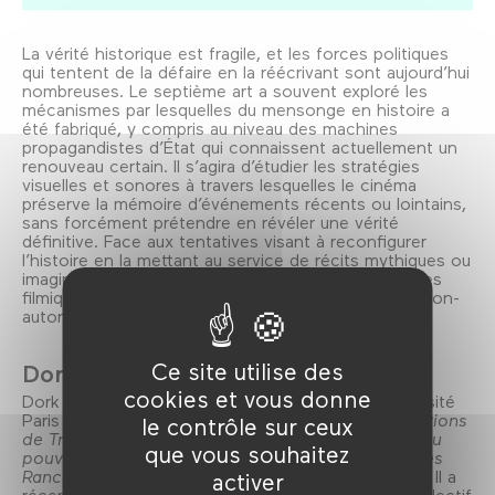
La vérité historique est fragile, et les forces politiques
qui tentent de la défaire en la réécrivant sont aujourd’hui
nombreuses. Le septième art a souvent exploré les
mécanismes par lesquelles du mensonge en histoire a
été fabriqué, y compris au niveau des machines
propagandistes d’État qui connaissent actuellement un
renouveau certain. Il s’agira d’étudier les stratégies
visuelles et sonores à travers lesquelles le cinéma
préserve la mémoire d’événements récents ou lointains,
sans forcément prétendre en révéler une vérité
définitive. Face aux tentatives visant à reconfigurer
l’histoire en la mettant au service de récits mythiques ou
imaginaires, il importe de reconsidérer les puissances
filmiques qui les combattent au nom d’une lecture non-
autoritaire des événements.
Ce site utilise des
Dork Zabunyan
cookies et vous donne
Dork Zabunyan est professeur en cinéma à l’Université
Paris 8. Parmi ses publications, on peut signaler
Fictions
le contrôle sur ceux
de Trump – Puissances des images et exercices du
que vous souhaitez
pouvoir
(Le Point du Jour, 2020) ou encore
Jacques
Rancière et le monde des images
(Mimésis, 2023). Il a
activer
récemment co-dirigé, avec Élie During, l’ouvrage collectif