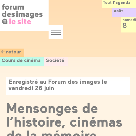
Panneau de gestion des cookies
Aller
Tout l’agenda
au
août
contenu
principal
samedi
8
Menu
← retour
Cours de cinéma
Société
Enregistré au Forum des images le
vendredi 26 juin
Mensonges de
l’histoire, cinémas
de la mémoire