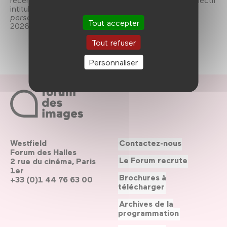
intitulé
Deleuze en douze figures – Bréviaire des
personnages conceptuels
(de l’Incidence éditeur,
Tout accepter
2026).
Tout refuser
Personnaliser
Westfield
Contactez-nous
Forum des Halles
Le Forum recrute
2 rue du cinéma, Paris
1er
Brochures à
+33 (0)1 44 76 63 00
télécharger
Archives de la
programmation