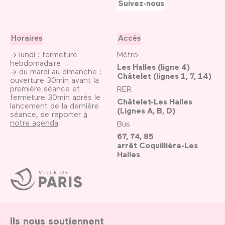
Suivez-nous
Horaires
Accès
→ lundi : fermeture
Métro
hebdomadaire
Les Halles (ligne 4)
→ du mardi au dimanche :
Châtelet (lignes 1, 7, 14)
ouverture 30min avant la
première séance et
RER
fermeture 30min après le
Châtelet-Les Halles
lancement de la dernière
(Lignes A, B, D)
séance, se reporter
à
notre agenda
Bus
67, 74, 85
arrêt Coquillière-Les
Halles
Ville
de
Paris
Ils nous soutiennent