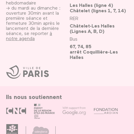
hebdomadaire
Les Halles (ligne 4)
→ du mardi au dimanche :
Châtelet (lignes 1, 7, 14)
ouverture 30min avant la
première séance et
RER
fermeture 30min après le
Châtelet-Les Halles
lancement de la dernière
(Lignes A, B, D)
séance, se reporter
à
notre agenda
Bus
67, 74, 85
arrêt Coquillière-Les
Halles
Ville
de
Paris
Ils nous soutiennent