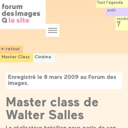
Panneau de gestion des cookies
Aller
Tout l’agenda
au
août
contenu
principal
vendr
7
Menu
← retour
Master Class
Cinéma
Enregistré le 8 mars 2009 au Forum des
images.
Master class de
Walter Salles
Le réalisateur brésilien nous parle de son