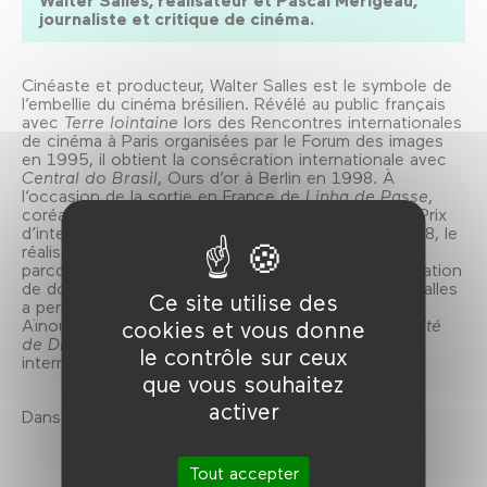
Walter Salles, réalisateur et Pascal Mérigeau,
journaliste et critique de cinéma.
Cinéaste et producteur, Walter Salles est le symbole de
l’embellie du cinéma brésilien. Révélé au public français
avec
Terre lointaine
lors des Rencontres internationales
de cinéma à Paris organisées par le Forum des images
en 1995, il obtient la consécration internationale avec
Central do Brasil
, Ours d’or à Berlin en 1998. À
l’occasion de la sortie en France de
Linha de Passe
,
coréalisé avec Daniela Thomas et couronné par le Prix
d’interprétation féminine au Festival de Cannes 2008, le
réalisateur de
Carnets de voyage
revient sur son
parcours, illustré dans un premier temps par la réalisation
de documentaires. En tant que producteur, Walter Salles
Ce site utilise des
a permis l’émergence des cinéastes brésiliens Karim
Aïnouz (
Madame Sata
) et Fernando Meirelles (
La Cité
cookies et vous donne
de Dieu
) dont la renommée est aujourd’hui
le contrôle sur ceux
internationale.
que vous souhaitez
activer
Dans le cadre de la saison 2008-2009.
Tout accepter