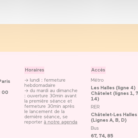
Horaires
Accès
→ lundi : fermeture
Métro
Paris
hebdomadaire
Les Halles (ligne 4)
→ du mardi au dimanche
3 00
Châtelet (lignes 1, 7
: ouverture 30min avant
14)
la première séance et
fermeture 30min après
RER
le lancement de la
Châtelet-Les Halles
dernière séance, se
(Lignes A, B, D)
reporter
à notre agenda
Bus
67, 74, 85