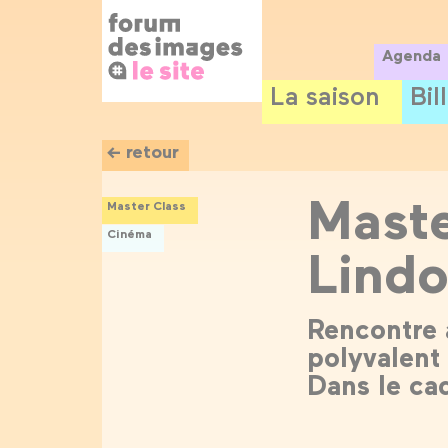
Panneau de gestion des cookies
Aller
au
contenu
Agenda
principal
La saison
Bil
← retour
Maste
Master Class
Cinéma
Lind
Rencontre 
polyvalent 
Dans le ca