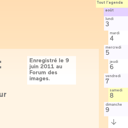
Tout l’agenda
août
lundi
3
mardi
4
mercredi
5
t
Enregistré le 9
jeudi
juin 2011 au
6
Forum des
vendredi
images.
7
samedi
ur
8
dimanche
9
Semaine
suivante