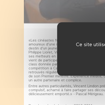
«Les cinéastes français ont compris alors qu’
Ce site util
amoureux d’une institutrice dans
Mademoise
destin d’un jeune immigré décidé à traverser l
Philippe Lioret, Vincent Lindon s’empare de s
ses metteurs en scène par son implication, so
vient de participer à l’aventure la plus singu
class donnée par Alain Cavalier au Forum des
compétition à Cannes, s’est déroulé sur plus d’
retrouvés régulièrement, Alain Cavalier dans l
de son Premier ministre. Expérience inédite, 
un autre partenaire et complice.
Entre autres particularités, Vincent Lindon pr
compulsif, acharné à faire partager ses déco
délicieusement emporté.» - Pascal Mérigeau.