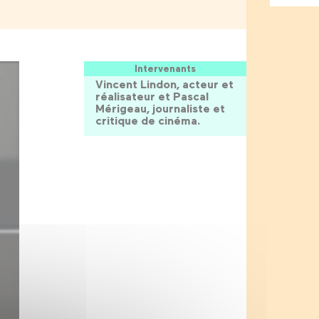
Intervenants
Vincent Lindon, acteur et
réalisateur et Pascal
Mérigeau, journaliste et
critique de cinéma.