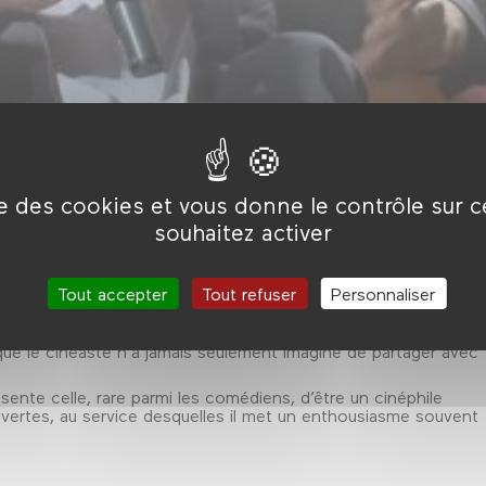
il pouvait tout jouer sans cesser jamais d’être à sa place. Maç
ise des cookies et vous donne le contrôle sur 
lle Chambon
, de Stéphane Brizé, maître nageur renversé par l
a Manche à la nage, lui qui ne sait pas nager, dans
Welcome
d
souhaitez activer
es personnages à bras-le-corps et subjugue (et parfois épuise)
n énergie et une exigence extrême. Face à Alain Cavalier, il
lière qui se puisse imaginer: commencé au lendemain de la Maste
Tout accepter
Tout refuser
Personnaliser
 images, en février 2010, le tournage de
Pater
, présenté en
une année, au fil de laquelle le filmeur et l’acteur se sont
e rôle d’un président de la République, Vincent Lindon dans cel
que le cinéaste n’a jamais seulement imaginé de partager avec
ésente celle, rare parmi les comédiens, d’être un cinéphile
uvertes, au service desquelles il met un enthousiasme souvent