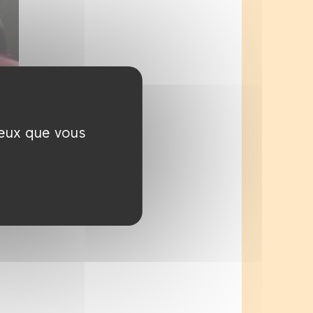
on
ceux que vous
e
e
r
ui