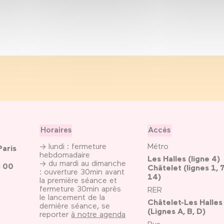
Horaires
Accès
→ lundi : fermeture
Métro
Paris
hebdomadaire
Les Halles (ligne 4)
→ du mardi au dimanche
3 00
Châtelet (lignes 1, 7
: ouverture 30min avant
14)
la première séance et
fermeture 30min après
RER
le lancement de la
Châtelet-Les Halles
dernière séance, se
(Lignes A, B, D)
reporter
à notre agenda
Bus