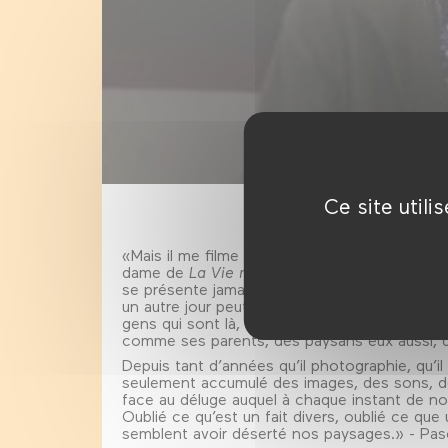
Ce site util
«Mais il me filme ?» «Oui.» «Pour quoi faire ?»
dame de
La Vie moderne
, la seule réponse à 
se présente jamais sans sa caméra, Raymond
un autre jour peut-être avec l’équipement né
gens qui sont là, et qu’il filme, il veut pouvoir
comme ses parents, des paysans eux aussi, des
Depuis tant d’années qu’il photographie, qu’il vo
seulement accumulé des images, des sons, de l
face au déluge auquel à chaque instant de n
Oublié ce qu’est un fait divers, oublié ce que
semblent avoir déserté nos paysages.» - Pas