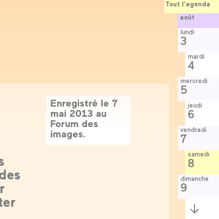
Tout l’agenda
août
lundi
3
mardi
4
mercredi
5
Enregistré le 7
jeudi
mai 2013 au
6
Forum des
vendredi
images.
7
samedi
s
8
 des
dimanche
r
9
ter
Semaine
suivante