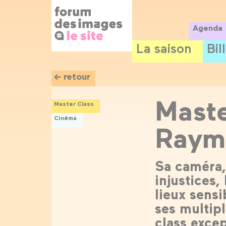
Panneau de gestion des cookies
Aller
au
contenu
Agenda
principal
La saison
Bil
← retour
Maste
Master Class
Cinéma
Raym
Sa caméra, 
injustices,
lieux sens
ses multip
class excep