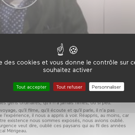
ise des cookies et vous donne le contrôle sur 
souhaitez activer
 Réponse: «Parce que vous êtes là.» Elle a raison, la vieille
ce «pour quoi faire» est celle-là. Vous êtes là, il vous filme. Il 
Tout accepter
Tout refuser
Personnaliser
 Depardon, pas son genre de bavasser un moment pour reveni
cessaire et procéder alors à une commune mise en boîte. Les
 les retrouver à l’écran, sans quoi ils ne seraient plus là du tout,
 gens ordinaires, qu’il n’a jamais filmés, ou si peu.
yage, qu’il filme, qu’il écoute et qu’il parle, il n’a pas
’expérience, il nous a appris à voir. Réappris, au moins, car
otre existence nous sommes exposés, nous avions oublié.
 urgence veut dire, oublié ces paysans qui au fil des années
cal Mérigeau.