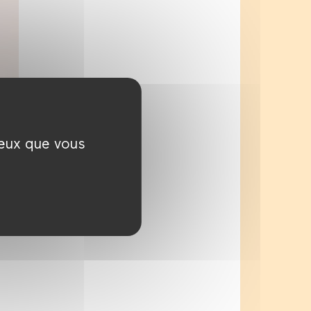
ceux que vous
ne
r