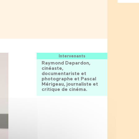
Intervenants
Raymond Depardon,
cinéaste,
documentariste et
photographe et Pascal
Mérigeau, journaliste et
critique de cinéma.