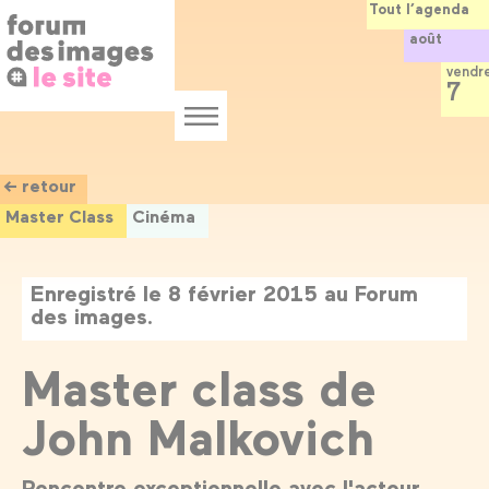
Panneau de gestion des cookies
Aller
Tout l’agenda
au
août
contenu
principal
vendr
7
Menu
← retour
Master Class
Cinéma
Enregistré le 8 février 2015 au Forum
des images.
Master class de
John Malkovich
Rencontre exceptionnelle avec l'acteur