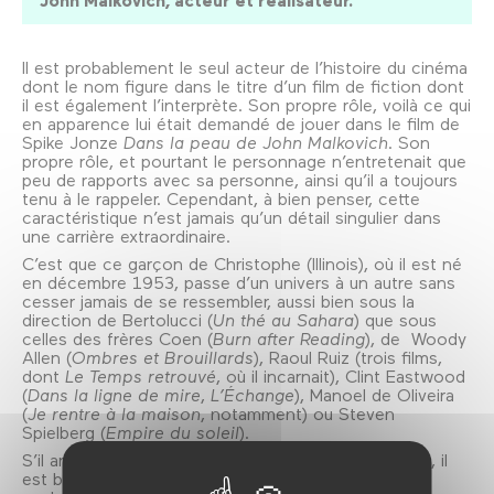
John Malkovich, acteur et réalisateur.
Il est probablement le seul acteur de l’histoire du cinéma
dont le nom figure dans le titre d’un film de fiction dont
il est également l’interprète. Son propre rôle, voilà ce qui
en apparence lui était demandé de jouer dans le film de
Spike Jonze
Dans la peau de John Malkovich
. Son
propre rôle, et pourtant le personnage n’entretenait que
peu de rapports avec sa personne, ainsi qu’il a toujours
tenu à le rappeler. Cependant, à bien penser, cette
caractéristique n’est jamais qu’un détail singulier dans
une carrière extraordinaire.
C’est que ce garçon de Christophe (Illinois), où il est né
en décembre 1953, passe d’un univers à un autre sans
cesser jamais de se ressembler, aussi bien sous la
direction de Bertolucci (
Un thé au Sahara
) que sous
celles des frères Coen (
Burn after Reading
), de Woody
Allen (
Ombres et Brouillards
), Raoul Ruiz (trois films,
dont
Le Temps retrouvé
, où il incarnait), Clint Eastwood
(
Dans la ligne de mire
,
L’Échange
), Manoel de Oliveira
(
Je rentre à la maison
, notamment) ou Steven
Spielberg (
Empire du soleil
).
S’il arrive qu’on le prenne pour un acteur britannique, il
est bien américain, d’origine croate par son père et