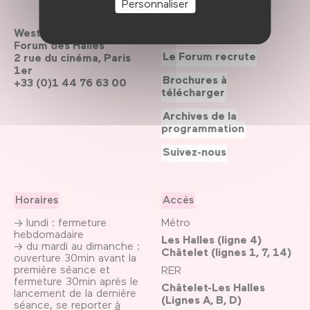
Personnaliser
Westfield
Contactez-nous
Forum des Halles
Le Forum recrute
2 rue du cinéma, Paris
1er
Brochures à
+33 (0)1 44 76 63 00
télécharger
Archives de la
programmation
Suivez-nous
Horaires
Accès
→ lundi : fermeture
Métro
hebdomadaire
Les Halles (ligne 4)
→ du mardi au dimanche :
Châtelet (lignes 1, 7, 14)
ouverture 30min avant la
première séance et
RER
fermeture 30min après le
Châtelet-Les Halles
lancement de la dernière
(Lignes A, B, D)
séance, se reporter
à