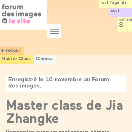
Panneau de gestion des cookies
Aller
Tout l’agenda
au
août
contenu
principal
samedi
8
Menu
← retour
Master Class
Cinéma
Enregistré le 10 novembre au Forum
des images.
Master class de Jia
Zhangke
Rencontre avec un réalisateur chinois