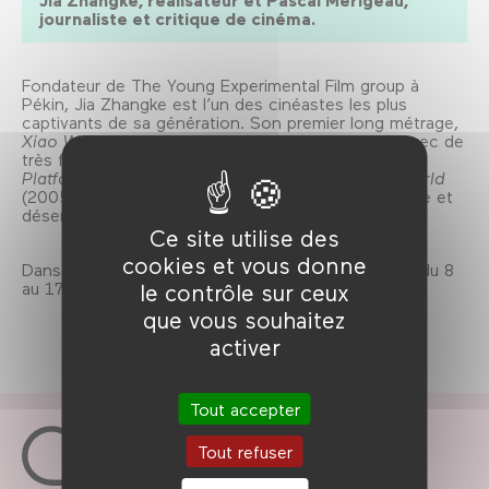
Jia Zhangke, réalisateur et Pascal Mérigeau,
journaliste et critique de cinéma.
Fondateur de The Young Experimental Film group à
Pékin, Jia Zhangke est l’un des cinéastes les plus
captivants de sa génération. Son premier long métrage,
Xiao Wu, artisan pickpocket
(1999), est réalisé avec de
très faibles moyens. Ses films suivants, notamment
Platform
(2000),
Plaisirs inconnus
(2002),
The World
(2005) et
Still Life
(2006), révèlent le regard acerbe et
désenchanté qu’il porte sur la société chinoise.
Ce site utilise des
cookies et vous donne
Dans le cadre d'Un état du monde... et du cinéma, du 8
au 17 novembre 2013.
le contrôle sur ceux
que vous souhaitez
activer
Tout accepter
Tout refuser