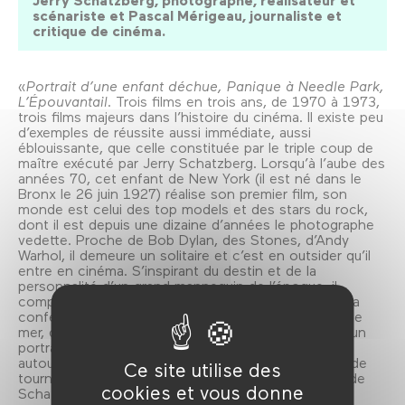
Jerry Schatzberg, photographe, réalisateur et
scénariste et Pascal Mérigeau, journaliste et
critique de cinéma.
«
Portrait d’une enfant déchue, Panique à Needle Park,
L’Épouvantail
. Trois films en trois ans, de 1970 à 1973,
trois films majeurs dans l’histoire du cinéma. Il existe peu
d’exemples de réussite aussi immédiate, aussi
éblouissante, que celle constituée par le triple coup de
maître exécuté par Jerry Schatzberg. Lorsqu’à l’aube des
années 70, cet enfant de New York (il est né dans le
Bronx le 26 juin 1927) réalise son premier film, son
monde est celui des top models et des stars du rock,
dont il est depuis une dizaine d’années le photographe
vedette. Proche de Bob Dylan, des Stones, d’Andy
Warhol, il demeure un solitaire et c’est en outsider qu’il
entre en cinéma. S’inspirant du destin et de la
personnalité d’un grand mannequin de l’époque, il
compose
Portrait d’une enfant déchue
à partir de la
confession, enregistrée dans une maison de bord de
mer, d’une ancienne égérie de la mode : plus que d’un
portrait, il s’agit en vérité d’un puzzle, qui s’organise
autour du visage de Faye Dunaway. L’actrice venait de
Ce site utilise des
tourner
Bonnie and Clyde
, elle avait partagé la vie de
cookies et vous donne
Schatzberg, elle est sublime dans le film.