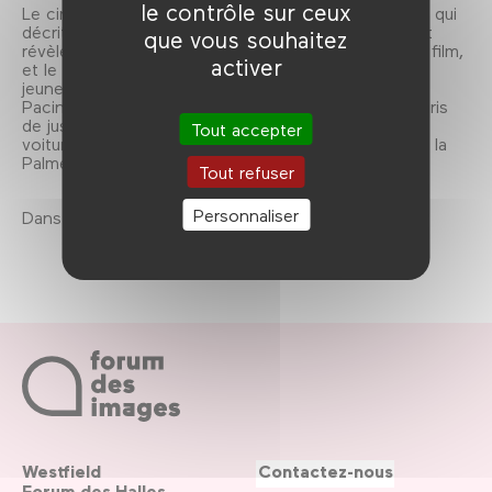
le contrôle sur ceux
Le cinéaste enchaîne avec
Panique à Needle Park
, qui
décrit la vie de jeunes héroïnomanes new-yorkais et
que vous souhaitez
révèle Al Pacino, dont c’est seulement le deuxième film,
activer
et le premier grand rôle. Puis Schatzberg associe le
jeune acteur à Gene Hackman dans
L’Épouvantail
.
Pacino incarne un marin à la dérive, Hackman un repris
de justice qui rêve d’ouvrir une station de lavage de
Tout accepter
voitures, ensemble ils font la route, le film remporte la
Palme d’or en 1973.» - Pascal Mérigeau.
Tout refuser
Personnaliser
Dans le cadre de la saison 2011-2012.
Westfield
Contactez-nous
Forum des Halles