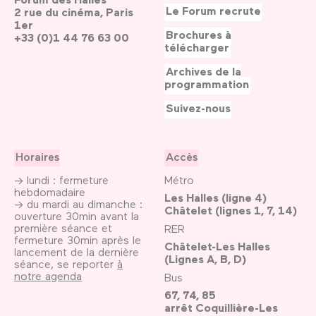
Le Forum recrute
2 rue du cinéma, Paris
1er
Brochures à
+33 (0)1 44 76 63 00
télécharger
Archives de la
programmation
Suivez-nous
Horaires
Accès
→ lundi : fermeture
Métro
hebdomadaire
Les Halles (ligne 4)
→ du mardi au dimanche :
Châtelet (lignes 1, 7, 14)
ouverture 30min avant la
première séance et
RER
fermeture 30min après le
Châtelet-Les Halles
lancement de la dernière
(Lignes A, B, D)
séance, se reporter
à
notre agenda
Bus
67, 74, 85
arrêt Coquillière-Les