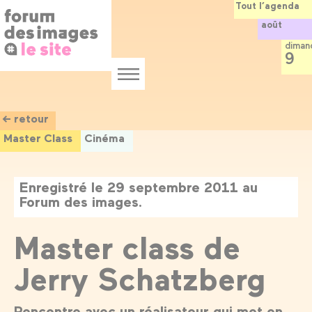
Panneau de gestion des cookies
Aller
Tout l’agenda
au
août
contenu
principal
diman
9
Menu
← retour
Master Class
Cinéma
Enregistré le 29 septembre 2011 au
Forum des images.
Master class de
Jerry Schatzberg
Rencontre avec un réalisateur qui met en