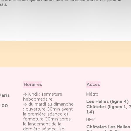
geau.
Horaires
Accès
→ lundi : fermeture
Métro
Paris
hebdomadaire
Les Halles (ligne 4)
→ du mardi au dimanche
3 00
Châtelet (lignes 1, 7
: ouverture 30min avant
14)
la première séance et
fermeture 30min après
RER
le lancement de la
Châtelet-Les Halles
dernière séance, se