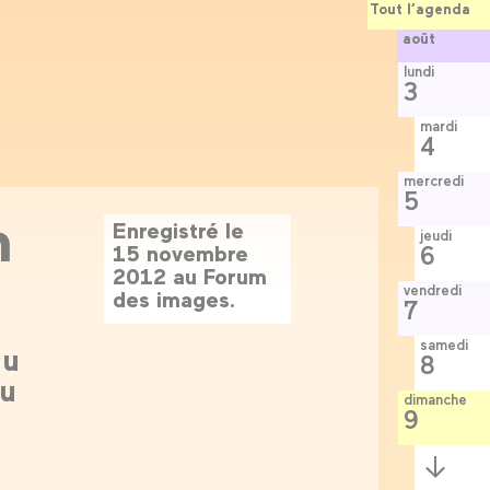
Tout l’agenda
août
lundi
3
mardi
4
mercredi
5
n
Enregistré le
jeudi
15 novembre
6
2012 au Forum
vendredi
des images.
7
samedi
nu
8
du
dimanche
9
Semaine
suivante