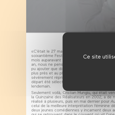
«C’était le 27 mai 2007. Ce soir-là, Cristian
soixantième Festival de Cannes, décernée par 
Ce site util
mois auparavant venait d’avoir trente-neuf an
an, nous ne pensions pas à notre projet, il y a
pu ajouter que dix jours plus tôt, lorsque fut
plus près et au plus juste, d’un avortement cl
sévèrement réprimé, il était déjà plus que sati
départ été sélectionné pour la section Un Cer
lendemain.
Seulement voilà, Cristian Mungiu, qui était v
la Quinzaine des Réalisateurs en 2002, a de
réalisé à plusieurs, puis en mai dernier pour
Au
celui de la meilleure interprétation féminine 
deux jeunes comédiennes y incarnent deux am
qui se retrouvent dans le couvent où vit l’une