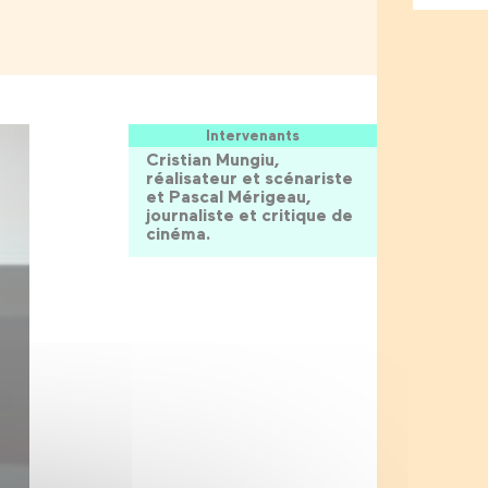
Intervenants
Cristian Mungiu,
réalisateur et scénariste
et Pascal Mérigeau,
journaliste et critique de
cinéma.