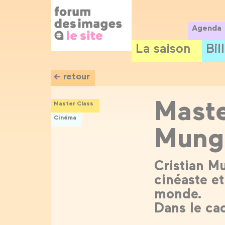
Panneau de gestion des cookies
Aller
au
contenu
Agenda
principal
La saison
Bil
← retour
Maste
Master Class
Cinéma
Mung
Cristian M
cinéaste e
monde.
Dans le ca