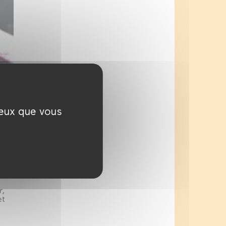
ceux que vous
r
,
et