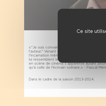
Ce site util
«"Je suis convaincu qu’un tiers du film est fait
l’auteur." Venant du cinéaste français préfér
l’incarnation même de l’auteur de films, la fo
lui ressemblent le mieux. C’est qu’Arnaud De
en scène de cinéma s’apparente autant sinon p
qu’à celle de l’écrivain solitaire.» - Pascal Mé
Dans le cadre de la saison 2013-2014.