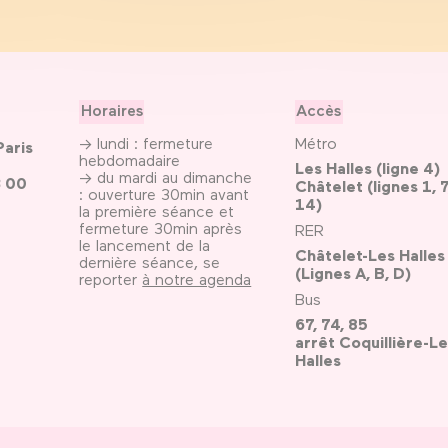
Horaires
Accès
→ lundi : fermeture
Métro
Paris
hebdomadaire
Les Halles (ligne 4)
→ du mardi au dimanche
3 00
Châtelet (lignes 1, 7
: ouverture 30min avant
14)
la première séance et
fermeture 30min après
RER
le lancement de la
Châtelet-Les Halles
dernière séance, se
(Lignes A, B, D)
reporter
à notre agenda
Bus
67, 74, 85
arrêt Coquillière-Le
Halles