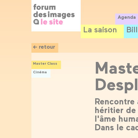
Panneau de gestion des cookies
Aller
au
contenu
Agenda
principal
La saison
Bil
← retour
Maste
Master Class
Cinéma
Despl
Rencontre 
héritier de
l'âme huma
Dans le ca