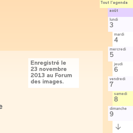
Tout l’agenda
août
lundi
3
mardi
4
mercredi
5
Enregistré le
jeudi
23 novembre
6
2013 au Forum
vendredi
des images.
7
samedi
8
e
dimanche
9
Semaine
suivante