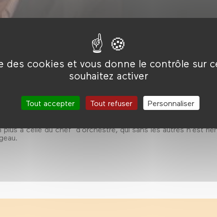
ise des cookies et vous donne le contrôle sur 
souhaitez activer
 par les acteurs, un tiers par le spectateur, le dernier tiers par
Tout accepter
Tout refuser
Personnaliser
é de la critique, en qui beaucoup n’hésitent pas à voir comme
rmule peut sans doute surprendre, elle est de celles pourtant qu
splechin a compris depuis longtemps que la fonction de metteu
lus à celle du chef d’orchestre, qui sans les autres n’est rien
rigeau.