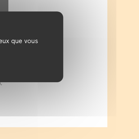
ceux que vous
i
r
,