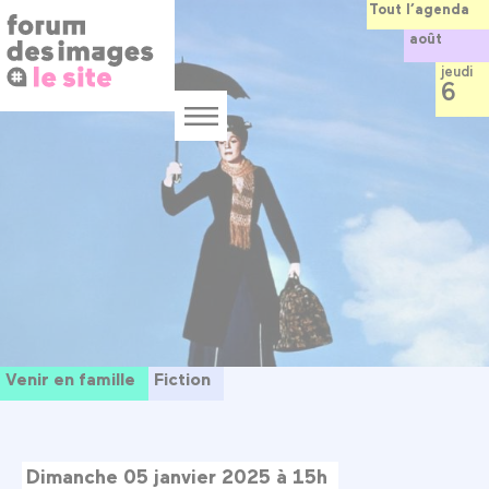
Panneau de gestion des cookies
Aller
Tout l’agenda
au
août
contenu
principal
jeudi
6
Menu
Venir en famille
Fiction
Dimanche 05 janvier 2025 à 15h