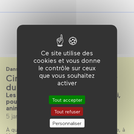
Ce site utilise des
cookies et vous donne
le contrôle sur ceux
Dans le cadre de
que vous souhaitez
CinéKids : Enfances autour
activer
du monde
Les mercredis et dimanches après-midi,
Tout accepter
pour les enfants de 3 à 8 ans. Film,
animation, goûter.
Tout refuser
5 janvier →
30 mars 2025
Personnaliser
À quoi ressemble la vie des enfants à Prague, à