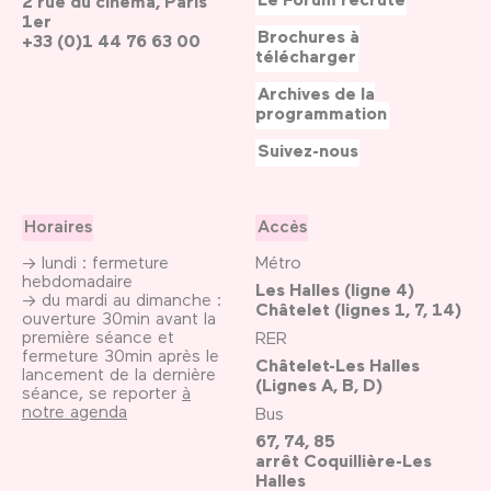
2 rue du cinéma, Paris
1er
Brochures à
+33 (0)1 44 76 63 00
télécharger
Archives de la
programmation
Suivez-nous
Horaires
Accès
→ lundi : fermeture
Métro
hebdomadaire
Les Halles (ligne 4)
→ du mardi au dimanche :
Châtelet (lignes 1, 7, 14)
ouverture 30min avant la
première séance et
RER
fermeture 30min après le
Châtelet-Les Halles
lancement de la dernière
(Lignes A, B, D)
séance, se reporter
à
notre agenda
Bus
67, 74, 85
arrêt Coquillière-Les
Halles