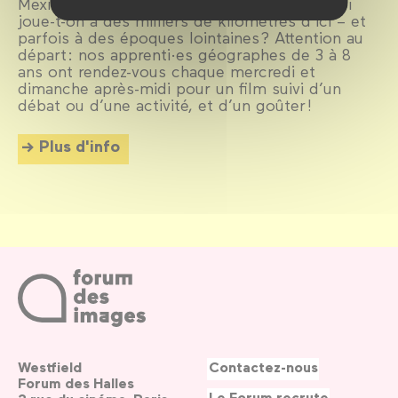
Mexico ou à Alep ? Que mange-t-on et à quoi
joue-t-on à des milliers de kilomètres d’ici – et
parfois à des époques lointaines ? Attention au
départ : nos apprenti·es géographes de 3 à 8
ans ont rendez-vous chaque mercredi et
dimanche après-midi pour un film suivi d’un
débat ou d’une activité, et d’un goûter !
Plus d'info
Westfield
Contactez-nous
Forum des Halles
Le Forum recrute