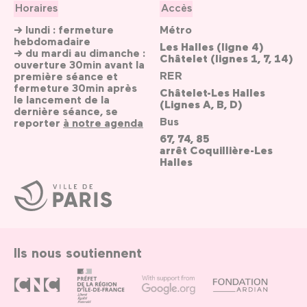
Horaires
Accès
→ lundi : fermeture
Métro
hebdomadaire
Les Halles (ligne 4)
→ du mardi au dimanche :
Châtelet (lignes 1, 7, 14)
ouverture 30min avant la
RER
première séance et
fermeture 30min après
Châtelet-Les Halles
le lancement de la
(Lignes A, B, D)
dernière séance, se
Bus
reporter
à notre agenda
67, 74, 85
arrêt Coquillière-Les
Halles
Ville
de
Paris
Ils nous soutiennent