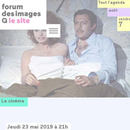
Panneau de gestion des cookies
Aller
Tout l’agenda
au
août
contenu
principal
vendr
7
Menu
Le cinéma
Jeudi 23 mai 2019 à 21h