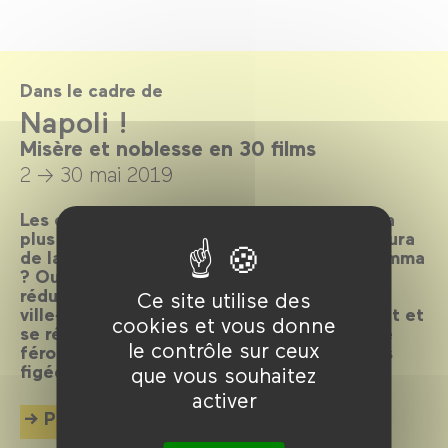
Dans le cadre de
Napoli !
Misère et noblesse en 30 films
2 → 30 mai 2019
Les clichés sont légion sur Naples, la ville la
plus filmée d’Italie après Rome. Alors, il y aura
de la pizza, la Camorra, des Vespa et la mamma
? Oui, il y en aura aussi, mais Naples ne se
réduit à rien de tout cela, car c’est une
Ce site utilise des
ville‑oxymore où les contraires s’incorporent et
cookies et vous donne
se réinventent sans cesse, dans une vitalité
le contrôle sur ceux
féroce, déjouant toutes les cartes postales
figées.
que vous souhaitez
activer
Plus d'info