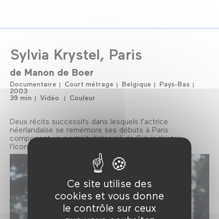
Sylvia Krystel, Paris
de
Manon de Boer
Documentaire
Court métrage
Belgique
Pays-Bas
2003
39 min
Vidéo
Couleur
Deux récits successifs dans lesquels l’actrice
néerlandaise se remémore ses débuts à Paris
composent un portrait distancié de Sylvia Kristel,
l’iconique interprète du film
Emmanuelle
.
Ce site utilise des
cookies et vous donne
le contrôle sur ceux