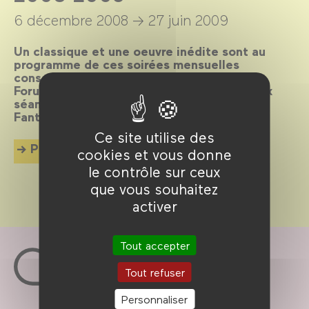
6 décembre 2008 →
27 juin 2009
Un classique et une oeuvre inédite sont au
programme de ces soirées mensuelles
consacrées au film de genre. Le 7e Bar du
Forum des images est ouvert entre les deux
séances. En partenariat avec L’Écran
Fantastique.
Ce site utilise des
Plus d'info
cookies et vous donne
le contrôle sur ceux
que vous souhaitez
activer
Tout accepter
Tout refuser
Personnaliser