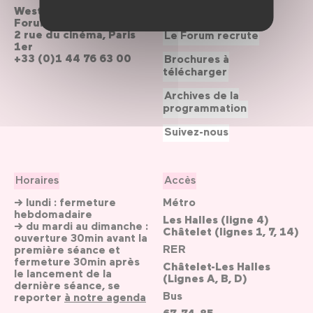
Westfield
Contactez-nous
Forum des Halles
2 rue du cinéma, Paris
Le Forum recrute
1er
+33 (0)1 44 76 63 00
Brochures à
télécharger
Archives de la
programmation
Suivez-nous
Horaires
Accès
→ lundi : fermeture
Métro
hebdomadaire
Les Halles (ligne 4)
→ du mardi au dimanche :
Châtelet (lignes 1, 7, 14)
ouverture 30min avant la
RER
première séance et
fermeture 30min après
Châtelet-Les Halles
le lancement de la
(Lignes A, B, D)
dernière séance, se
Bus
reporter
à notre agenda
67, 74, 85