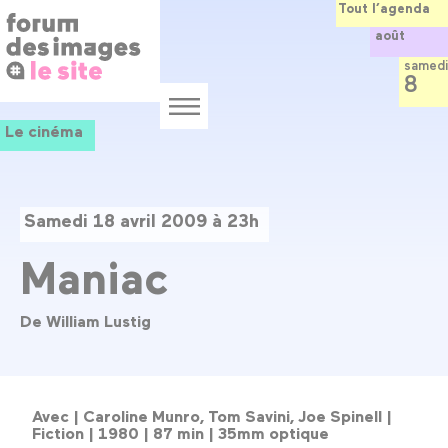
Panneau de gestion des cookies
Aller
Tout l’agenda
au
août
contenu
principal
samedi
8
Menu
Le cinéma
Samedi 18 avril 2009 à 23h
Maniac
De William Lustig
Avec |
Caroline Munro, Tom Savini, Joe Spinell |
Fiction |
1980 |
87 min |
35mm optique