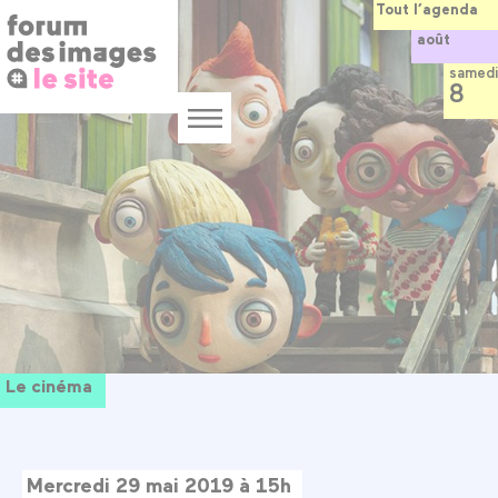
Panneau de gestion des cookies
Aller
Tout l’agenda
au
août
contenu
principal
samedi
8
Menu
Le cinéma
Mercredi 29 mai 2019 à 15h