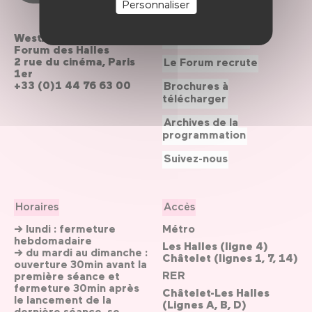
Personnaliser
Westfield
Contactez-nous
Forum des Halles
2 rue du cinéma, Paris
Le Forum recrute
1er
+33 (0)1 44 76 63 00
Brochures à
télécharger
Archives de la
programmation
Suivez-nous
Horaires
Accès
→ lundi : fermeture
Métro
hebdomadaire
Les Halles (ligne 4)
→ du mardi au dimanche :
Châtelet (lignes 1, 7, 14)
ouverture 30min avant la
RER
première séance et
fermeture 30min après
Châtelet-Les Halles
le lancement de la
(Lignes A, B, D)
dernière séance, se