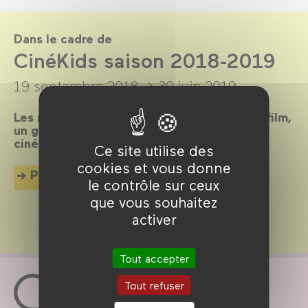
Dans le cadre de
CinéKids saison 2018-2019
19 septembre 2018 →
30 juin 2019
Les mercredis et dimanches après-midi, un film,
un goûter et des animations pour tous les
cinéphiles en herbe de 18 mois à 8 ans !
Ce site utilise des
cookies et vous donne
Plus d'info
le contrôle sur ceux
que vous souhaitez
activer
Tout accepter
Tout refuser