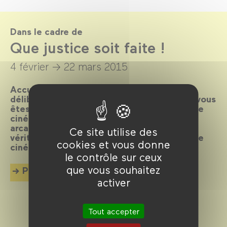
Dans le cadre de
Que justice soit faite !
4 février →
22 mars 2015
Accusés spectateurs, levez-vous ! Après
délibération du jury, le verdict est tombé : vous
êtes déclarés coupables de flagrant délit de
cinéphilie et condamnés à plonger dans les
arcanes de la machine judiciaire. Toute la
Ce site utilise des
vérité, rien que la vérité en 80 plaidoyers de
cookies et vous donne
cinéma.
le contrôle sur ceux
que vous souhaitez
Plus d'info
activer
Tout accepter