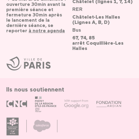
Châtelet (lignes 1, 7, 14)
ouverture 30min avant la
RER
première séance et
fermeture 30min après
Châtelet-Les Halles
le lancement de la
(Lignes A, B, D)
dernière séance, se
Bus
reporter
à notre agenda
67, 74, 85
arrêt Coquillière-Les
Halles
Ville
de
Paris
Ils nous soutiennent