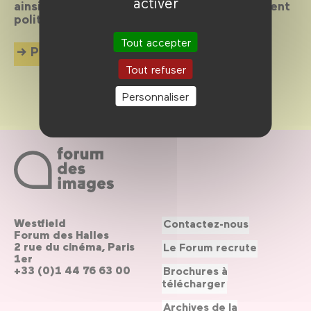
activer
ainsi dialoguer passé mythologique et présent
politique.
Tout accepter
Plus d'info
Tout refuser
Personnaliser
Westfield
Contactez-nous
Forum des Halles
2 rue du cinéma, Paris
Le Forum recrute
1er
+33 (0)1 44 76 63 00
Brochures à
télécharger
Archives de la