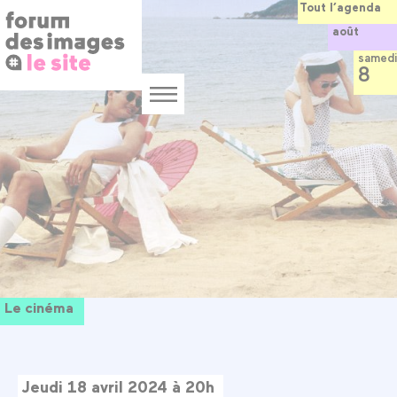
Panneau de gestion des cookies
Aller
Tout l’agenda
au
août
contenu
principal
samedi
8
Menu
Le cinéma
Jeudi 18 avril 2024 à 20h