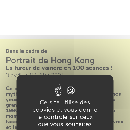
Dans le cadre de
Portrait de Hong Kong
La fureur de vaincre en 100 séances !
3 avril →
7 juillet 2024
Ce portrait de Hong Kong célèbre la
mythologie d’un cinéma qui a disparu sous nos
yeux (avec plusieurs âges d’or, dont celui du
Ce site utilise des
grand cinéma d’action des années 1980-
cookies et vous donne
1990) et témoigne des enjeux politiques du
moment, sur place ou à travers la diaspora,
le contrôle sur ceux
face aux censures qui s’exercent sur les œuvres
que vous souhaitez
et les artistes. Ce programme fait