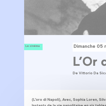
Dimanche 05 
Le cinéma
L’Or 
De Vittorio Da Sic
(L’oro di Napoli), Avec, Sophia Loren, Silv
Instants de la vie napolitaine en six tab