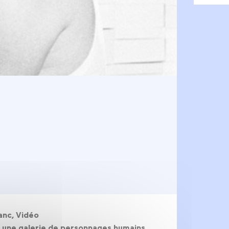
lanc, Vidéo
vec une galerie de personnages humains