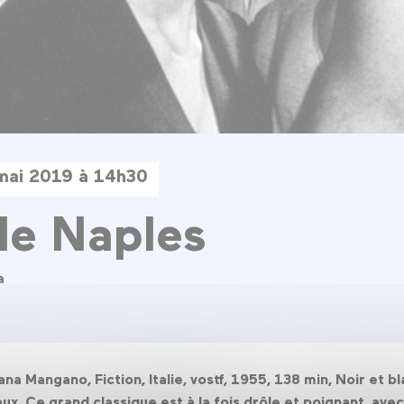
mai 2019 à 14h30
de Naples
a
ana Mangano, Fiction, Italie, vostf, 1955, 138 min, Noir et b
leaux. Ce grand classique est à la fois drôle et poignant, a