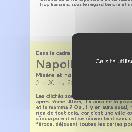
trop humains, sous le regard tendre et m
Dans le cadre de
Napoli !
Ce site util
Misère et noblesse en 30 films
2 → 30 mai 2019
Les clichés sont légion sur Naples, la vi
après Rome. Alors, il y aura de la piz
et la mamma ? Oui, il y en aura aussi,
rien de tout cela, car c’est une ville‑
s’incorporent et se réinventent sans c
féroce, déjouant toutes les cartes pos