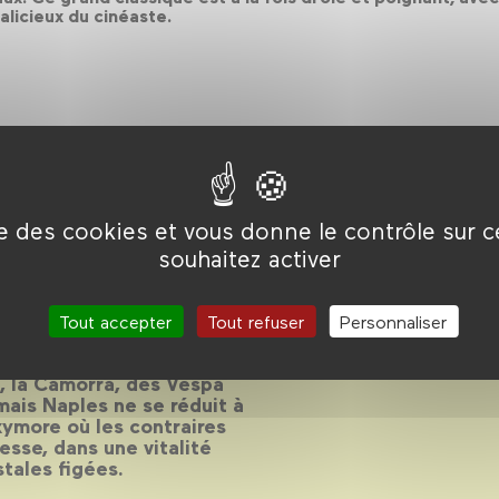
alicieux du cinéaste.
ise des cookies et vous donne le contrôle sur 
souhaitez activer
Tout accepter
Tout refuser
Personnaliser
lle la plus filmée d’Italie
za, la Camorra, des Vespa
 mais Naples ne se réduit à
oxymore où les contraires
esse, dans une vitalité
tales figées.