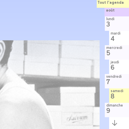
Tout l’agenda
août
lundi
3
mardi
4
mercredi
5
jeudi
6
vendredi
7
samedi
8
dimanche
9
Semaine
suivante