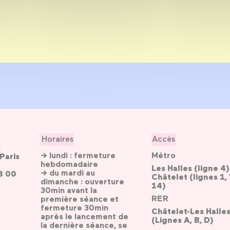
Horaires
Accès
s
→ lundi : fermeture
Métro
Paris
hebdomadaire
Les Halles (ligne 4)
→ du mardi au
3 00
Châtelet (lignes 1, 
dimanche : ouverture
14)
30min avant la
RER
première séance et
fermeture 30min
Châtelet-Les Halle
après le lancement de
(Lignes A, B, D)
la dernière séance, se