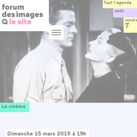
Panneau de gestion des cookies
Aller
Tout l’agenda
au
août
contenu
principal
vendr
7
Menu
Le cinéma
Dimanche 15 mars 2015 à 19h