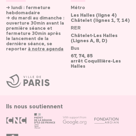
→ lundi : fermeture
Métro
hebdomadaire
Les Halles (ligne 4)
→ du mardi au dimanche :
Châtelet (lignes 1, 7, 14)
ouverture 30min avant la
RER
première séance et
fermeture 30min après
Châtelet-Les Halles
le lancement de la
(Lignes A, B, D)
dernière séance, se
Bus
reporter
à notre agenda
67, 74, 85
arrêt Coquillière-Les
Halles
Ville
de
Paris
Ils nous soutiennent