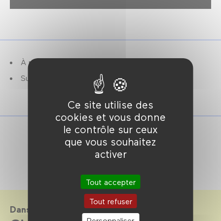
À partir de 6 ans.
Suivi d'un débat.
Ce site utilise des
cookies et vous donne
le contrôle sur ceux
que vous souhaitez
activer
Tout accepter
Tout refuser
Dans le cadre de
Personnaliser