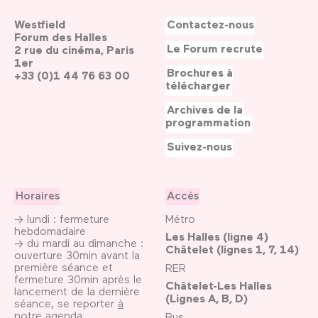
Westfield
Contactez-nous
Forum des Halles
Le Forum recrute
2 rue du cinéma, Paris
1er
Brochures à
+33 (0)1 44 76 63 00
télécharger
Archives de la
programmation
Suivez-nous
Horaires
Accès
→ lundi : fermeture
Métro
hebdomadaire
Les Halles (ligne 4)
→ du mardi au dimanche :
Châtelet (lignes 1, 7, 14)
ouverture 30min avant la
première séance et
RER
fermeture 30min après le
Châtelet-Les Halles
lancement de la dernière
(Lignes A, B, D)
séance, se reporter
à
notre agenda
Bus