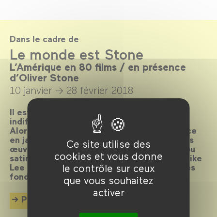
Dans le cadre de
Le monde est Stone
L’Amérique en 80 films / en présence
d’Oliver Stone
10 janvier →
28 février 2018
Il est des cinéastes qui ne laissent pas
indifférents, et Oliver Stone en fait partie.
Alors qu’il nous fait l’honneur de sa présence
en janvier, son cinéma résonne avec d’autres
Ce site utilise des
œuvres offrant une vision lyrique, critique ou
cookies et vous donne
satirique des États-Unis. De John Ford à Spike
le contrôle sur ceux
Lee ou à Michael Mann, explorons les mythes
fondateurs de l’imaginaire américain.
que vous souhaitez
activer
Plus d'info