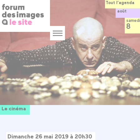
Panneau de gestion des cookies
Aller
Tout l’agenda
au
août
contenu
principal
samedi
8
Menu
Le cinéma
Dimanche 26 mai 2019 à 20h30