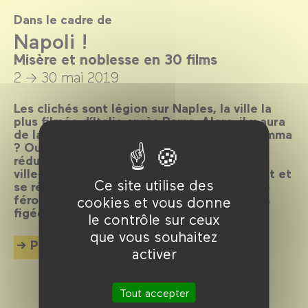
Dans le cadre de
Napoli !
Misère et noblesse en 30 films
2 → 30 mai 2019
Les clichés sont légion sur Naples, la ville la
plus filmée d’Italie après Rome. Alors, il y aura
de la pizza, la Camorra, des Vespa et la mamma
? Oui, il y en aura aussi, mais Naples ne se
réduit à rien de tout cela, car c’est une
ville‑oxymore où les contraires s’incorporent et
Ce site utilise des
se réinventent sans cesse, dans une vitalité
féroce, déjouant toutes les cartes postales
cookies et vous donne
figées.
le contrôle sur ceux
que vous souhaitez
Plus d'info
activer
Tout accepter