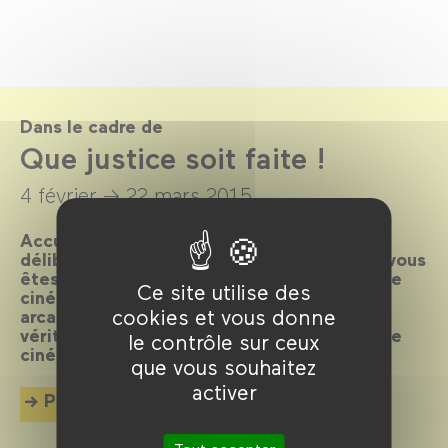
Dans le cadre de
Que justice soit faite !
4 février →
22 mars 2015
Accusés spectateurs, levez-vous ! Après
délibération du jury, le verdict est tombé : vous
êtes déclarés coupables de flagrant délit de
Ce site utilise des
cinéphilie et condamnés à plonger dans les
cookies et vous donne
arcanes de la machine judiciaire. Toute la
vérité, rien que la vérité en 80 plaidoyers de
le contrôle sur ceux
cinéma.
que vous souhaitez
activer
Plus d'info