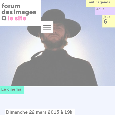
Panneau de gestion des cookies
Aller
Tout l’agenda
au
août
contenu
principal
jeudi
6
Menu
Le cinéma
Dimanche 22 mars 2015 à 19h