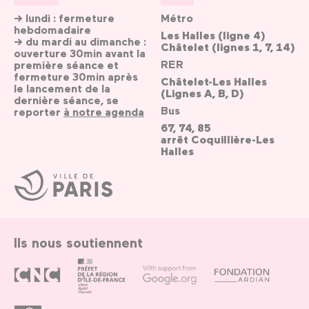
→ lundi : fermeture
Métro
hebdomadaire
Les Halles (ligne 4)
→ du mardi au dimanche :
Châtelet (lignes 1, 7, 14)
ouverture 30min avant la
RER
première séance et
fermeture 30min après
Châtelet-Les Halles
le lancement de la
(Lignes A, B, D)
dernière séance, se
Bus
reporter
à notre agenda
67, 74, 85
arrêt Coquillière-Les
Halles
Ville
de
Paris
Ils nous soutiennent