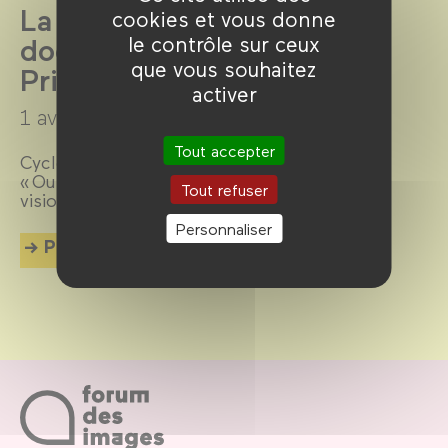
La Cinémathèque du
cookies et vous donne
documentaire par la Bpi -
le contrôle sur ceux
que vous souhaitez
Printemps 2025
activer
1 avril →
13 juillet 2025
Tout accepter
Cycles « Si la Bulgarie m’était contée » et
« Outsiders : rebelles, excentriques,
Tout refuser
visionnaires ».
Personnaliser
Plus d'info