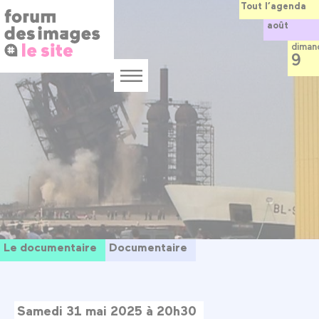
Panneau de gestion des cookies
Aller
Tout l’agenda
au
août
contenu
principal
diman
9
Menu
Le documentaire
Documentaire
Samedi 31 mai 2025 à 20h30