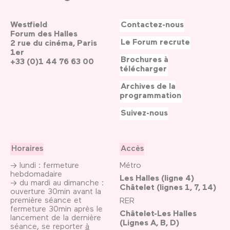
Westfield
Contactez-nous
Forum des Halles
Le Forum recrute
2 rue du cinéma, Paris
1er
Brochures à
+33 (0)1 44 76 63 00
télécharger
Archives de la
programmation
Suivez-nous
Horaires
Accès
→ lundi : fermeture
Métro
hebdomadaire
Les Halles (ligne 4)
→ du mardi au dimanche :
Châtelet (lignes 1, 7, 14)
ouverture 30min avant la
première séance et
RER
fermeture 30min après le
Châtelet-Les Halles
lancement de la dernière
(Lignes A, B, D)
séance, se reporter
à