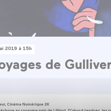
ai 2019 à 15h
oyages de Gullive
ouleur, Cinéma Numérique 2K
 échoue au royaume nain de Lilliput. D’abord tendues, les re