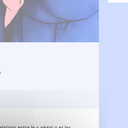
r
lations entre le « géant » et les