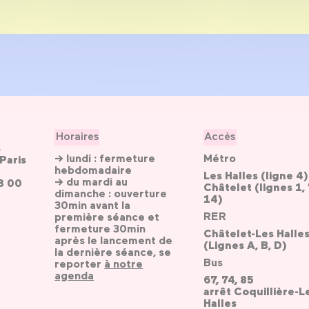
Horaires
Accès
s
→ lundi : fermeture
Métro
Paris
hebdomadaire
Les Halles (ligne 4)
→ du mardi au
3 00
Châtelet (lignes 1, 
dimanche : ouverture
14)
30min avant la
RER
première séance et
fermeture 30min
Châtelet-Les Halle
après le lancement de
(Lignes A, B, D)
la dernière séance, se
Bus
reporter
à notre
agenda
67, 74, 85
arrêt Coquillière-L
Halles