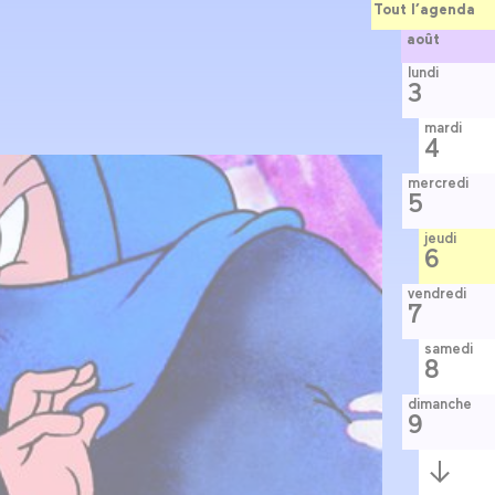
Tout l’agenda
août
lundi
3
mardi
4
mercredi
5
jeudi
6
vendredi
7
samedi
8
dimanche
9
Semaine
suivante