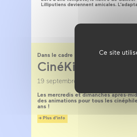
Lilliputiens deviennent amicales. L’adap
Ce site util
Dans le cadre de
CinéKids saison
19 septembre 2018 →
30 juin 2019
Les mercredis et dimanches après-midi
des animations pour tous les cinéphil
ans !
Plus d'info