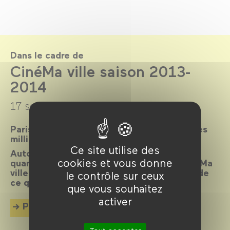
Dans le cadre de
CinéMa ville saison 2013-
2014
17 septembre 2013 →
22 juillet 2014
Paris, ville lumière, ville cinéma, a inspiré des
milliers de films.
Ce site utilise des
Autour d’un réalisateur, d’un acteur, d’un
cookies et vous donne
quartier, d’une époque ou d’un thème, CinéMa
ville propose chaque mois une exploration de
le contrôle sur ceux
ce qui palpite dans la cité.
que vous souhaitez
activer
Plus d'info