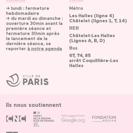
→ lundi : fermeture
Métro
hebdomadaire
Les Halles (ligne 4)
→ du mardi au dimanche :
Châtelet (lignes 1, 7, 14)
ouverture 30min avant la
RER
première séance et
fermeture 30min après
Châtelet-Les Halles
le lancement de la
(Lignes A, B, D)
dernière séance, se
Bus
reporter
à notre agenda
67, 74, 85
arrêt Coquillière-Les
Halles
Ville
de
Paris
Ils nous soutiennent