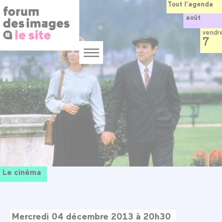
Panneau de gestion des cookies
Aller
Tout l’agenda
au
août
contenu
principal
vendr
7
Menu
Le cinéma
Mercredi 04 décembre 2013 à 20h30