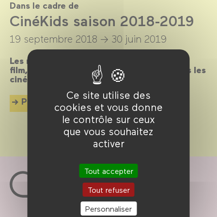
Dans le cadre de
CinéKids saison 2018-2019
19 septembre 2018 →
30 juin 2019
Les mercredis et dimanches après-midi, un
film, un goûter et des animations pour tous les
cinéphiles en herbe de 18 mois à 8 ans !
Ce site utilise des
Plus d'info
cookies et vous donne
le contrôle sur ceux
que vous souhaitez
activer
Tout accepter
Tout refuser
Personnaliser