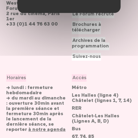
Westfield
Contactez-nous
Forum des Halles
2 rue du cinéma, Paris
Le Forum recrute
1er
+33 (0)1 44 76 63 00
Brochures à
télécharger
Archives de la
programmation
Suivez-nous
Horaires
Accès
→ lundi : fermeture
Métro
hebdomadaire
Les Halles (ligne 4)
→ du mardi au dimanche
Châtelet (lignes 1, 7, 14)
: ouverture 30min avant
RER
la première séance et
fermeture 30min après
Châtelet-Les Halles
le lancement de la
(Lignes A, B, D)
dernière séance, se
Bus
reporter
à notre agenda
67, 74, 85