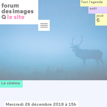
Panneau de gestion des cookies
Aller
Tout l’agenda
au
août
contenu
principal
jeudi
6
Menu
Le cinéma
Mercredi 26 décembre 2018 à 15h