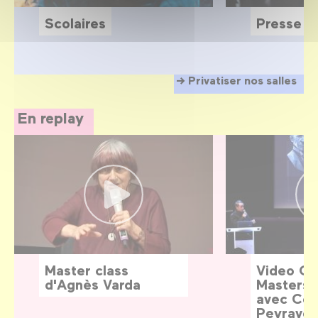
Scolaires
Presse
Privatiser nos salles
En replay
Master class
Video G
d'Agnès Varda
Masters:
avec Céd
Peyraver