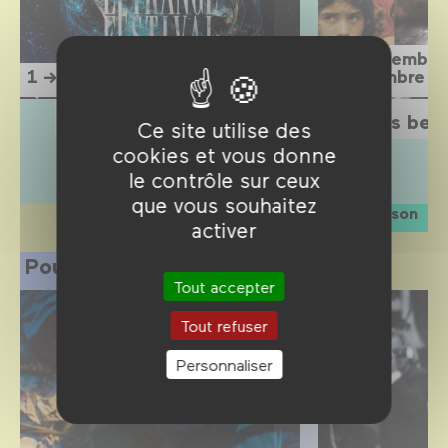
15 septembre
1 → 12 septembre 2026
1 novembre 2
L'Étrange Festival 2026
Sois belle
Ce site utilise des
cookies et vous donne
le contrôle sur ceux
que vous souhaitez
La saison
activer
Pour les professionnels
Tout accepter
Tout refuser
Personnaliser