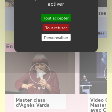
activer
Scolaires
Presse
Tout accepter
Tout refuser
Privatiser nos salles
Personnaliser
En replay
Master class
Video G
d'Agnès Varda
Masters:
avec Céd