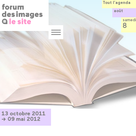
Panneau de gestion des cookies
Aller
Tout l’agenda
au
août
contenu
principal
samedi
8
Menu
13 octobre 2011
→ 09 mai 2012