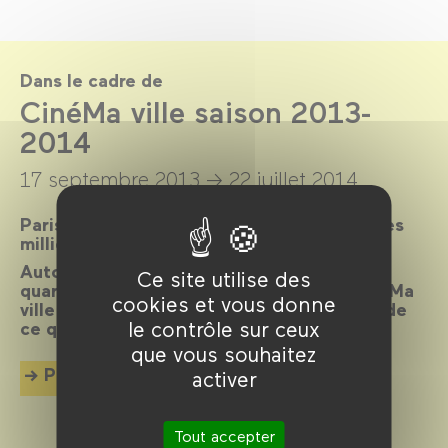
Dans le cadre de
CinéMa ville saison 2013-
2014
17 septembre 2013 →
22 juillet 2014
Paris, ville lumière, ville cinéma, a inspiré des
milliers de films.
Autour d’un réalisateur, d’un acteur, d’un
Ce site utilise des
quartier, d’une époque ou d’un thème, CinéMa
cookies et vous donne
ville propose chaque mois une exploration de
le contrôle sur ceux
ce qui palpite dans la cité.
que vous souhaitez
Plus d'info
activer
Tout accepter