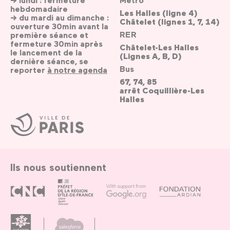
hebdomadaire
Les Halles (ligne 4)
→ du mardi au dimanche :
Châtelet (lignes 1, 7, 14)
ouverture 30min avant la
RER
première séance et
fermeture 30min après
Châtelet-Les Halles
le lancement de la
(Lignes A, B, D)
dernière séance, se
Bus
reporter
à notre agenda
67, 74, 85
arrêt Coquillière-Les
Halles
Ville
de
Paris
Ils nous soutiennent