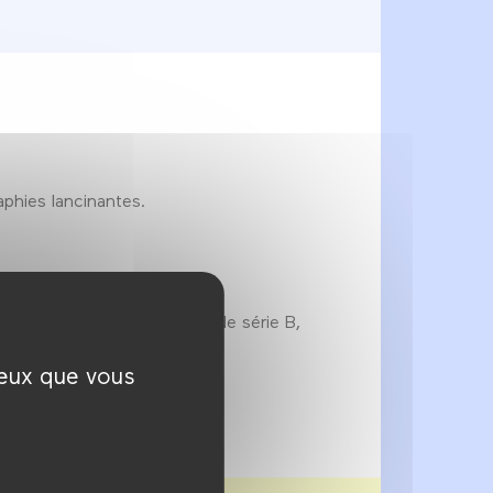
aphies lancinantes.
| 90 min | Couleur | Vidéo
 virilité. Efficace artisan de série B,
ceux que vous