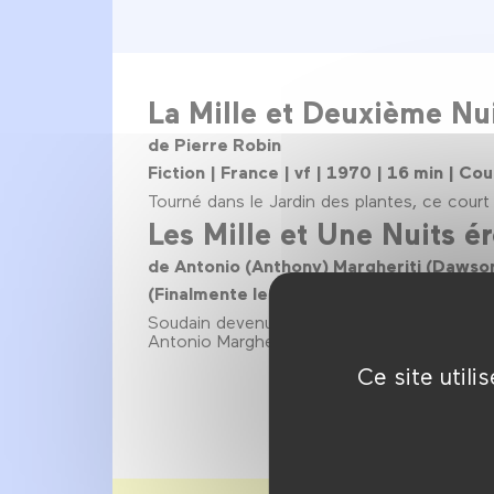
La Mille et Deuxième Nu
de Pierre Robin
Fiction | France | vf | 1970 | 16 min | Co
Tourné dans le Jardin des plantes, ce court
Les Mille et Une Nuits é
de Antonio (Anthony) Margheriti (Dawso
(Finalmente le mille e una notte) | Avec |
Soudain devenu impuissant, le sultan Al Mamun 
Antonio Margheriti se frotte à l’imaginaire lu
Ce site util