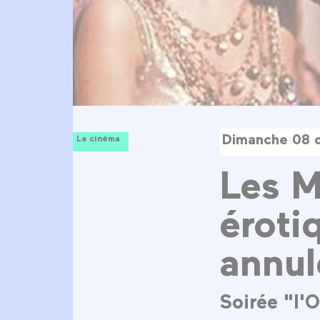
Dimanche 08 
Le cinéma
Les M
éroti
annul
Soirée "l'O