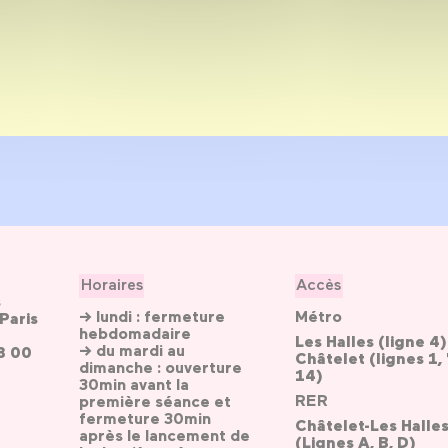
Horaires
Accès
s
→ lundi : fermeture
Métro
Paris
hebdomadaire
Les Halles (ligne 4)
→ du mardi au
3 00
Châtelet (lignes 1, 
dimanche : ouverture
14)
30min avant la
RER
première séance et
fermeture 30min
Châtelet-Les Halle
après le lancement de
(Lignes A, B, D)