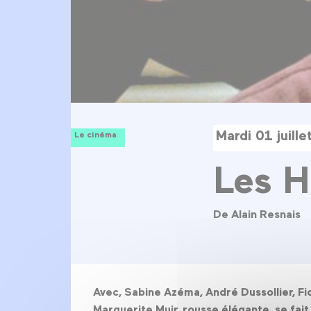
Mardi 01 juill
Le cinéma
Les H
De Alain Resnais
Avec, Sabine Azéma, André Dussollier, F
Marguerite Muir, rousse élégante, se fait