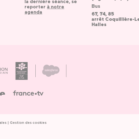
la dernière séance, se
Bus
reporter
à notre
agenda
67, 74, 85
arrêt Coquillière-L
Halles
ales
Gestion des cookies