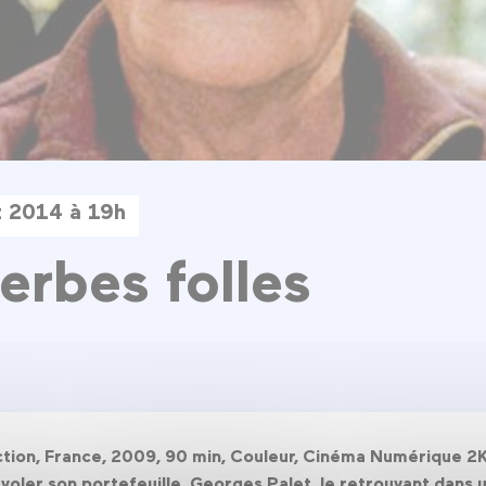
et 2014 à 19h
erbes folles
iction, France, 2009, 90 min, Couleur, Cinéma Numérique 2
 voler son portefeuille. Georges Palet, le retrouvant dans 