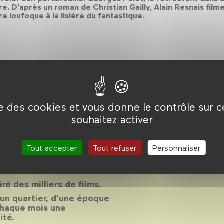
e. D’après un roman de Christian Gailly, Alain Resnais fil
re loufoque à la lisière du fantastique.
ise des cookies et vous donne le contrôle sur 
son 2013-
souhaitez activer
Tout accepter
Tout refuser
Personnaliser
14
piré des milliers de films.
d’un quartier, d’une époque
chaque mois une
ité.