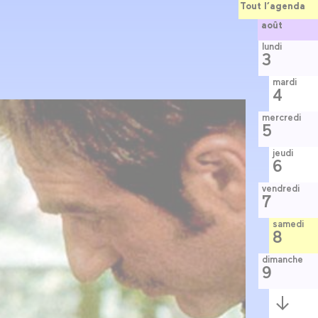
Tout l’agenda
août
lundi
3
mardi
4
mercredi
5
jeudi
6
vendredi
7
samedi
8
dimanche
9
Semaine
suivante