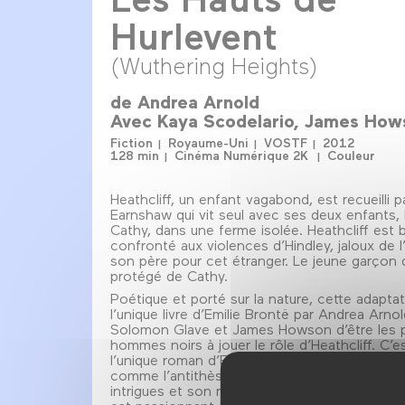
Hurlevent
(Wuthering Heights)
de
Andrea Arnold
Avec
Kaya Scodelario
James How
Fiction
Royaume-Uni
VOSTF
2012
128 min
Cinéma Numérique 2K
Couleur
Heathcliff, un enfant vagabond, est recueilli p
Earnshaw qui vit seul avec ses deux enfants, 
Cathy, dans une ferme isolée. Heathcliff est 
confronté aux violences d’Hindley, jaloux de l
son père pour cet étranger. Le jeune garçon 
protégé de Cathy.
Poétique et porté sur la nature, cette adapta
l’unique livre d’Emilie Brontë par Andrea Arno
Solomon Glave et James Howson d’être les 
hommes noirs à jouer le rôle d’Heathcliff. C’e
l’unique roman d’Emily Brontë pourrait être c
comme l’antithèse de Jane Austen, par la vi
intrigues et son romantisme sans ironie et fou