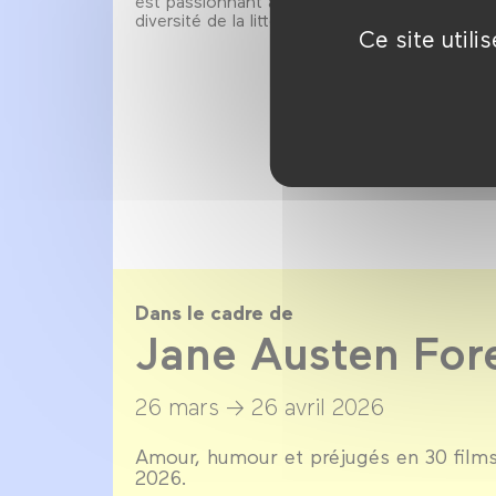
est passionnant à mettre en regard pour mont
diversité de la littérature féminine anglaise.
Ce site util
Dans le cadre de
Jane Austen For
26 mars →
26 avril 2026
Amour, humour et préjugés en 30 films
2026.