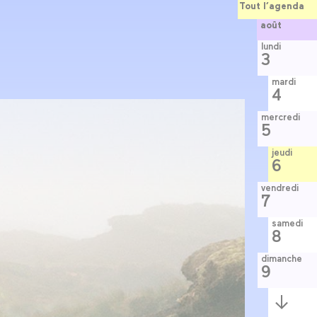
Tout l’agenda
août
lundi
3
mardi
4
mercredi
5
jeudi
6
vendredi
7
samedi
8
dimanche
9
Semaine
suivante