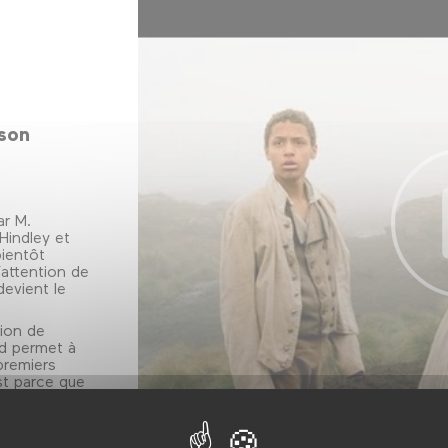
son
ar M.
Hindley et
bientôt
’attention de
devient le
tion de
ld permet à
premiers
st parce que
onsidéré
olence de ses
gueux, qu’il