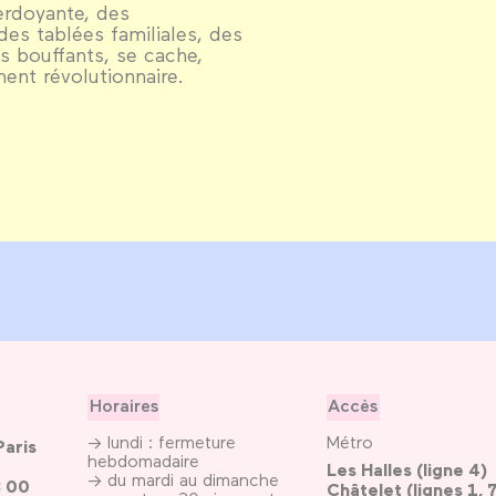
rdoyante, des
es tablées familiales, des
s bouffants, se cache,
ment révolutionnaire.
Horaires
Accès
→ lundi : fermeture
Métro
Paris
hebdomadaire
Les Halles (ligne 4)
→ du mardi au dimanche
3 00
Châtelet (lignes 1, 7