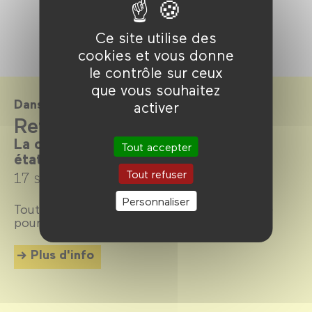
Ce site utilise des
cookies et vous donne
le contrôle sur ceux
que vous souhaitez
Dans le cadre de
activer
Refaire l'amour
La comédie romantique dans tous ses
Tout accepter
états
Tout refuser
17 septembre →
4 décembre 2024
Personnaliser
Tout sur la comédie romantique, ou
romcom
pour les intimes.
Plus d'info