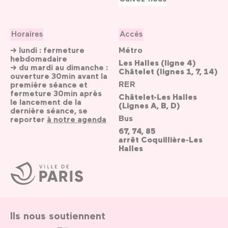
Horaires
Accès
→ lundi : fermeture
Métro
hebdomadaire
Les Halles (ligne 4)
→ du mardi au dimanche :
Châtelet (lignes 1, 7, 14)
ouverture 30min avant la
RER
première séance et
fermeture 30min après
Châtelet-Les Halles
le lancement de la
(Lignes A, B, D)
dernière séance, se
Bus
reporter
à notre agenda
67, 74, 85
arrêt Coquillière-Les
Halles
Ville
de
Paris
Ils nous soutiennent