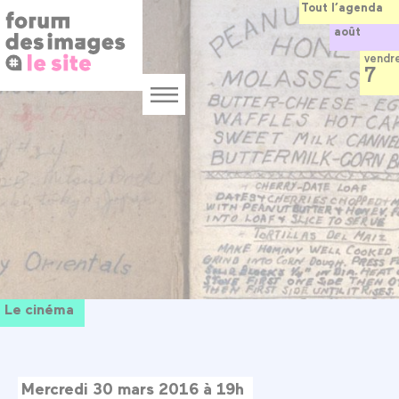
Panneau de gestion des cookies
Aller
Tout l’agenda
au
août
contenu
principal
vendr
7
Menu
Le cinéma
Mercredi 30 mars 2016 à 19h