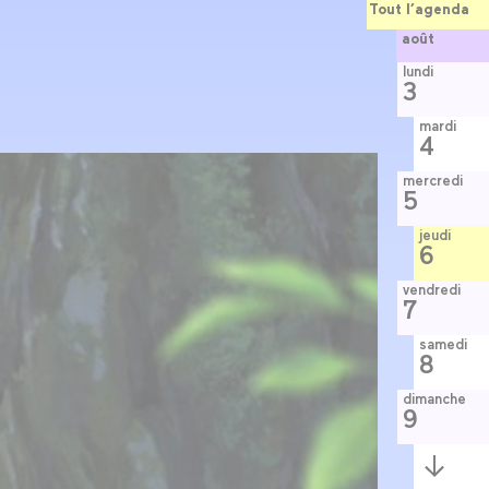
Tout l’agenda
août
lundi
3
mardi
4
mercredi
5
jeudi
6
vendredi
7
samedi
8
dimanche
9
Semaine
suivante