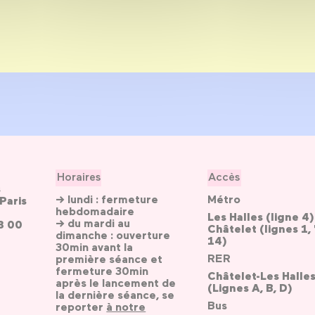
Horaires
Accès
s
→ lundi : fermeture
Métro
Paris
hebdomadaire
Les Halles (ligne 4)
→ du mardi au
3 00
Châtelet (lignes 1, 
dimanche : ouverture
14)
30min avant la
RER
première séance et
fermeture 30min
Châtelet-Les Halle
après le lancement de
(Lignes A, B, D)
la dernière séance, se
Bus
reporter
à notre