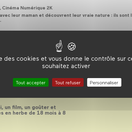
ur, Cinéma Numérique 2K
avec leur maman et découvrent leur vraie nature : ils sont
.
ise des cookies et vous donne le contrôle sur 
souhaitez activer
 2018-2019
Tout accepter
Tout refuser
Personnaliser
, un film, un goûter et
es en herbe de 18 mois à 8