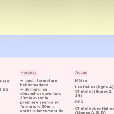
Horaires
Accès
s
→ lundi : fermeture
Métro
Paris
hebdomadaire
Les Halles (ligne 4)
→ du mardi au
3 00
Châtelet (lignes 1, 
dimanche : ouverture
14)
30min avant la
RER
première séance et
fermeture 30min
Châtelet-Les Halle
après le lancement de
(Lignes A, B, D)