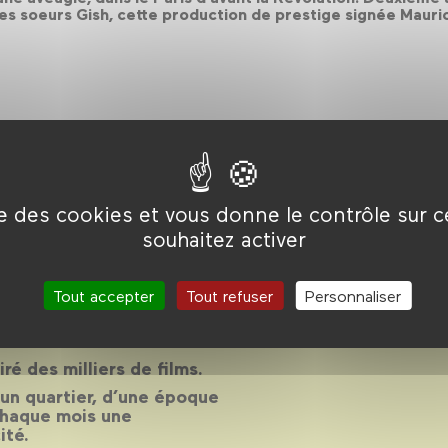
les soeurs Gish, cette production de prestige signée Maur
ise des cookies et vous donne le contrôle sur 
son 2013-
souhaitez activer
Tout accepter
Tout refuser
Personnaliser
14
piré des milliers de films.
d’un quartier, d’une époque
chaque mois une
ité.