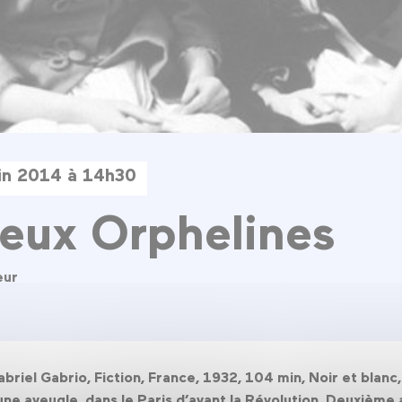
uin 2014 à 14h30
eux Orphelines
eur
briel Gabrio, Fiction, France, 1932, 104 min, Noir et blan
une aveugle, dans le Paris d’avant la Révolution. Deuxième