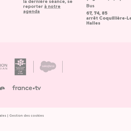
la dernière séance, se
Bus
reporter
à notre
agenda
67, 74, 85
arrêt Coquillière-L
Halles
ales
Gestion des cookies