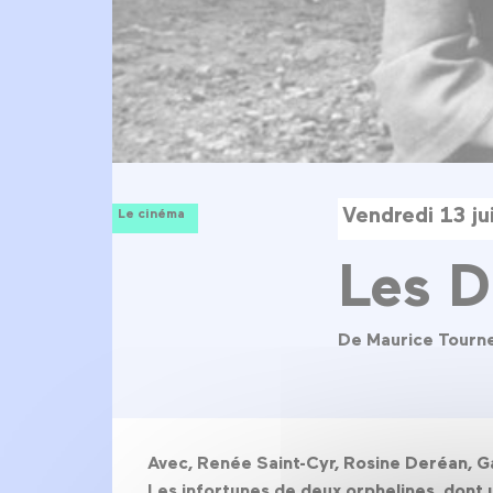
Vendredi 13 j
Le cinéma
Les D
De Maurice Tourn
Avec, Renée Saint-Cyr, Rosine Deréan, Ga
Les infortunes de deux orphelines, dont 