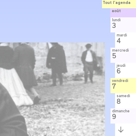
Tout l’agenda
août
lundi
3
mardi
4
mercredi
5
jeudi
6
vendredi
7
samedi
8
dimanche
9
Semaine
suivante