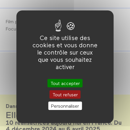
Film présenté en version restaurée 4k.
Focus Valérie Donzelli : 26 février → 16 mars 2025.
Ce site utilise des
cookies et vous donne
le contrôle sur ceux
que vous souhaitez
activer
Tout accepter
Tout refuser
Dans le cadre de
Personnaliser
Elles sont là pour rester
10 réalisatrices aujourd’hui en France. Du
4 décembre 2024 au 6 avril 2025.