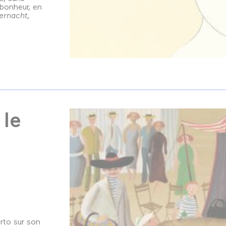
 bonheur, en
ernacht
,
 le
rto sur son