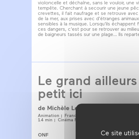
violoncelle et déchaîne, sans le vouloir, une v
tempête. Cherchant à secourir une jeune pê
crevettes, il fait naufrage et se retrouve avec
de la mer, aux prises avec d'étranges animaux
sensibles à la musique. Lorsqu'ils échappent 
ces dangers, c'est pour se retrouver au milie
de baigneurs tassés sur une plage... Ils repart
Le grand ailleurs 
petit ici
de
Michèle Lemieux
Animation
France
2012
14 min
Cinéma Numérique 2K
Couleur
Ce site util
ONF