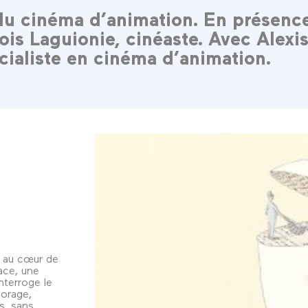
du cinéma d’animation. En présenc
ois Laguionie, cinéaste. Avec Alexi
cialiste en cinéma d’animation.
t au cœur de
nace, une
 interroge le
'orage,
s, sans