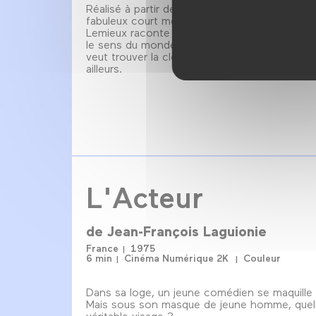
Réalisé à partir de l’écran d’épingles d’Alexeïe
fabuleux court métrage d'animation de la cin
Lemieux raconte l'histoire d'un homme qui che
le sens du monde. Dans son petit ici ceinturé 
veut trouver la clé donnant accès aux mystè
ailleurs.
L'Acteur
de
Jean-François Laguionie
France
1975
6 min
Cinéma Numérique 2K
Couleur
Dans sa loge, un jeune comédien se maquille e
Mais sous son masque de jeune homme, quel
véritable visage ?