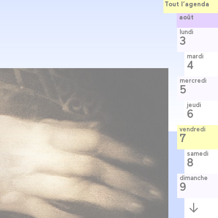
Tout l’agenda
août
lundi
3
mardi
4
mercredi
5
jeudi
6
vendredi
7
samedi
8
dimanche
9
Semaine
suivante