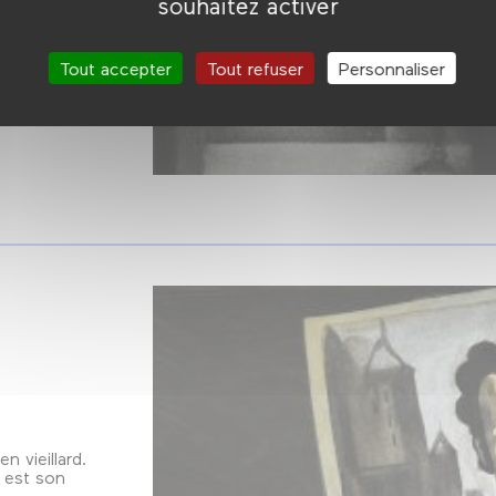
souhaitez activer
ff-Parker, ce
éaste Michèle
rche à saisir
Tout accepter
Tout refuser
Personnaliser
d’un mur, il
res du grand
n vieillard.
 est son