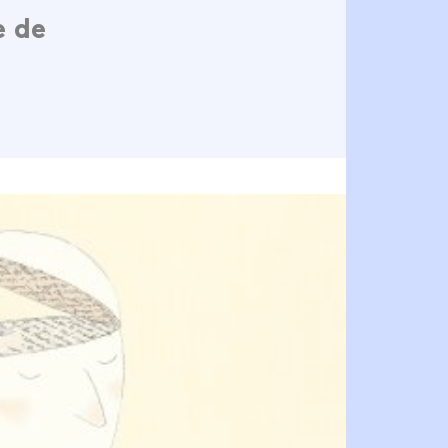
e de
s