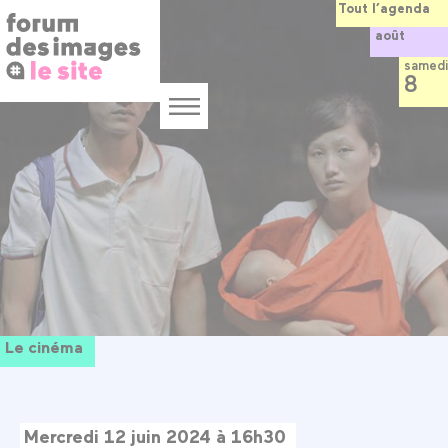
Panneau de gestion des cookies
Aller
Tout l’agenda
au
août
contenu
principal
samedi
8
Menu
Le cinéma
Mercredi 12 juin 2024 à 16h30