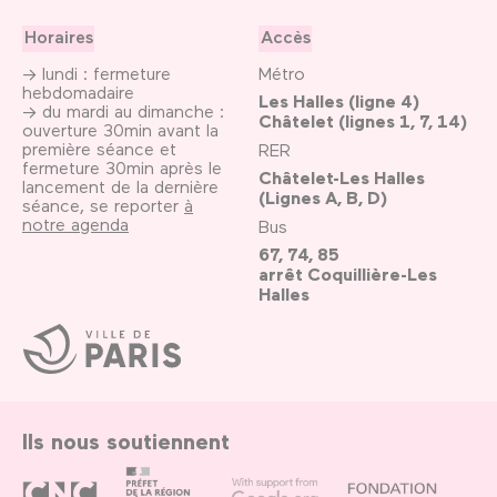
Horaires
Accès
→ lundi : fermeture
Métro
hebdomadaire
Les Halles (ligne 4)
→ du mardi au dimanche :
Châtelet (lignes 1, 7, 14)
ouverture 30min avant la
première séance et
RER
fermeture 30min après le
Châtelet-Les Halles
lancement de la dernière
(Lignes A, B, D)
séance, se reporter
à
notre agenda
Bus
67, 74, 85
arrêt Coquillière-Les
Halles
Ville
de
Paris
Ils nous soutiennent